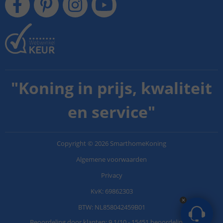
"
Koning in prijs, kwaliteit
en service
"
Copyright
©
2026
SmarthomeKoning
Algemene voorwaarden
Privacy
KvK: 69862303
BTW: NL858042459B01
Beoordeling door klanten:
9.1
/
10
-
15451 beoordelingen