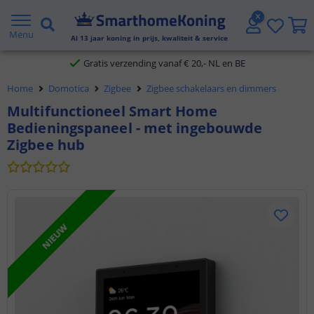
2 jaar garantie
Menu
Al
13
jaar koning in prijs, kwaliteit & service
Gratis verzending vanaf € 20,- NL en BE
Home
Domotica
Zigbee
Zigbee schakelaars en dimmers
Klantbeoordeling 9.1
Multifunctioneel Smart Home
Bedieningspaneel - met ingebouwde
Voor 23:45 uur besteld,
morgen in huis
Zigbee hub
NIEUW