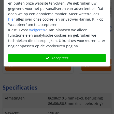
en buiten onze website te volgen. We gebruiken uw
gegevens voor het personaliseren van advertenties. Dat
doen we op een anonieme manier.
Meer weten?
Lees
hier
alles over onze cookie- en privacyverklaring. Klik op
'Accepteer' om te accepteren.
Wifi lamp - E27 fitting
Wifi lamp -
Kiest u voor
weigeren
?
Dan plaatsen we alleen
12 watt - RGBWW
12 watt
functionele en analytische cookies en gebruiken we
technieken die daarop lijken. U kunt uw voorkeuren later
nog aanpassen op de voorkeuren pagina.
27
,
95
29
,
85
OP VOORRAAD
OP VOORRAAD
Accepteer
IN WINKELWAGEN
IN WINKELW
Specificaties
Afmetingen
86x86x10,5 mm (excl. behuizing)
86x86x36,3 mm (incl. behuizing)
Gewicht
198 gr