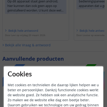
Op dit apparaat staat geen android,
bedieningspaneeel 
hier kunnen dan ook geen apps op
apparaten dat u gek
geïnstalleerd worden. U kunt deze wel
Smart Life app cent
koppelen aan een android device
zonder dat u de sm
middels de ingebouwde Zigbee hub en
heeft.
een domotica systeem.
Bekijk
hele
antwoord
Bekijk
hele
antwoo
Door
Levi
op
vrijdag 20 maart 2026
Door
Louise
op
woensdag 4
Bekijk alle
Vraag & antwoord
Aanvullende producten
VOORDEELSET
NIEUW
Cookies
Met cookies en technieken die daarop lijken helpen we u
beter en persoonlijker. Dankzij functionele cookies werkt
de website goed. Ze hebben ook een analytische functie.
Zo maken we de website elke dag een beetje beter.
Daarom gebruiken we technologie om uw gedrag binnen