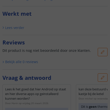
Werkt met
Lees verder
Reviews
Dit product is nog niet beoordeeld door onze klanten.
Bekijk alle
0
reviews
Vraag & antwoord
Lees ik het goed dat hier Android op staat
kan deze bestuurd w
en hier diverse apps op geïnstalleerd
kastje bij de ketel
kunnen worden?
Door
michel
op
woensdag 4
Door
Harm
op
vrijdag 20 maart 2026
Dit is
geen
thermost