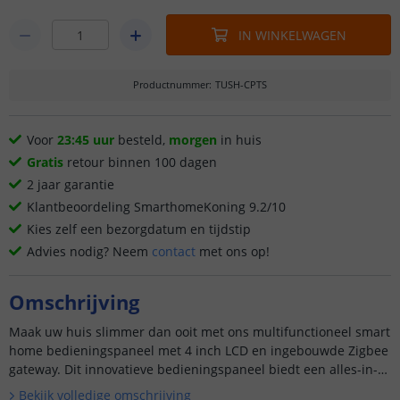
IN WINKELWAGEN
Productnummer
:
TUSH-CPTS
Voor
23:45 uur
besteld,
morgen
in huis
Gratis
retour binnen 100 dagen
2 jaar garantie
Klantbeoordeling SmarthomeKoning 9.2/10
Kies zelf een bezorgdatum en tijdstip
Advies nodig? Neem
contact
met ons op!
Omschrijving
Maak uw huis slimmer dan ooit met ons multifunctioneel smart
home bedieningspaneel met 4 inch LCD en ingebouwde Zigbee
gateway. Dit innovatieve bedieningspaneel biedt een alles-in-
een oplossing om al uw slimme thuisapparaten moeiteloos t...
Bekijk volledige omschrijving