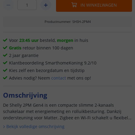
IN WINKELWAGEN
Productnummer
:
SHSH-2PM4
Voor
23:45 uur
besteld,
morgen
in huis
Gratis
retour binnen 100 dagen
2 jaar garantie
Klantbeoordeling SmarthomeKoning 9.2/10
Kies zelf een bezorgdatum en tijdstip
Advies nodig? Neem
contact
met ons op!
Omschrijving
De Shelly 2PM Gen4 is een compacte slimme 2-kanaals
schakelaar met energiemeting en rolluikbesturing. Dankzij
ondersteuning voor Matter, Zigbee en Wi-Fi schakelt u flexibel
tussen platformen, zonder opnieuw te bekabelen. U bestuurt
Bekijk volledige omschrijving
twee ...