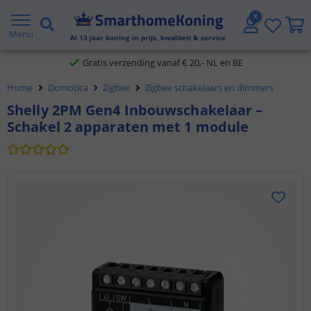
2 jaar garantie
Menu
Al
13
jaar koning in prijs, kwaliteit & service
Gratis verzending vanaf € 20,- NL en BE
Home
Domotica
Zigbee
Zigbee schakelaars en dimmers
Klantbeoordeling 9.1
Shelly 2PM Gen4 Inbouwschakelaar –
Schakel 2 apparaten met 1 module
Voor 23:45 uur besteld,
morgen in huis