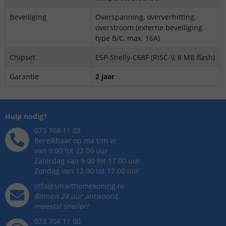
Beveiliging
Overspanning, oververhitting,
overstroom (externe beveiliging
type B/C, max. 16A)
Chipset
ESP-Shelly-C68F (RISC-V, 8 MB flash)
Garantie
2 jaar
Hulp nodig?
073 704 11 03
Bereikbaar op ma t/m vr
van 9.00 tot 22.00 uur
Zaterdag van 9.00 tot 17.00 uur
Zondag van 12.00 tot 17.00 uur
info@smarthomekoning.nl
Binnen 24 uur antwoord,
meestal sneller!
073 704 11 00