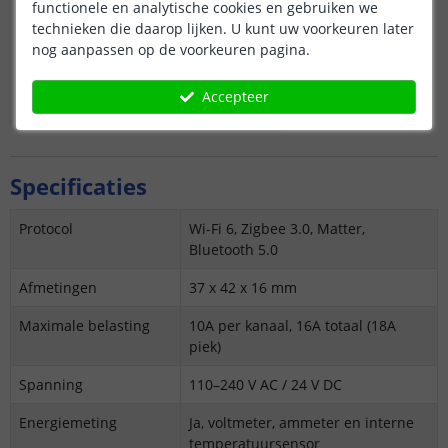
functionele en analytische cookies en gebruiken we
technieken die daarop lijken. U kunt uw voorkeuren later
20
,
95
OP VOORRAAD
nog aanpassen op de voorkeuren pagina.
Accepteer
IN WINKELWAGEN
Specificaties
Protocol
Wi-Fi 6, Zigbee 3.0, Matter,
Bluetooth 5.0
Afmetingen
37 x 42 x 16 mm
Maximale belasting
10A per kanaal, 16A totaal (18A
piek)
Spanning
110–240 V AC / 24 V DC
Energie­meting
Ja, voltmeter, ammeter en interne
temperatuursensor