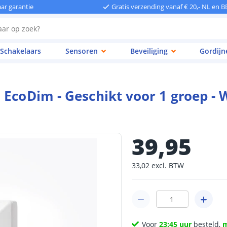
aar garantie
Gratis verzending vanaf € 20,- NL en B
Schakelaars
Sensoren
Beveiliging
Gordijn
EcoDim - Geschikt voor 1 groep - W
39
,
95
33
,
02
excl.
BTW
Voor
23:45 uur
besteld,