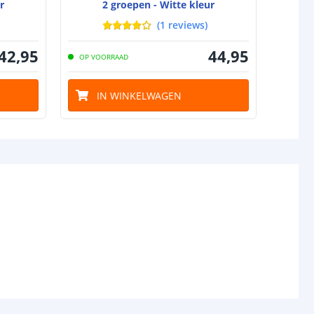
r
2 groepen - Witte kleur
(
1
reviews
)
42
,
95
44
,
95
OP VOORRAAD
IN WINKELWAGEN