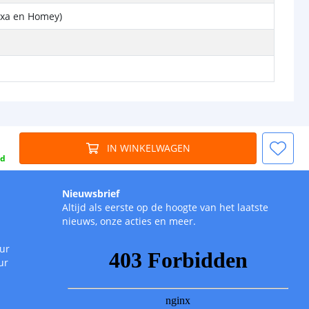
exa en Homey)
IN WINKELWAGEN
gd
Nieuwsbrief
Altijd als eerste op de hoogte van het laatste
nieuws, onze acties en meer.
uur
ur