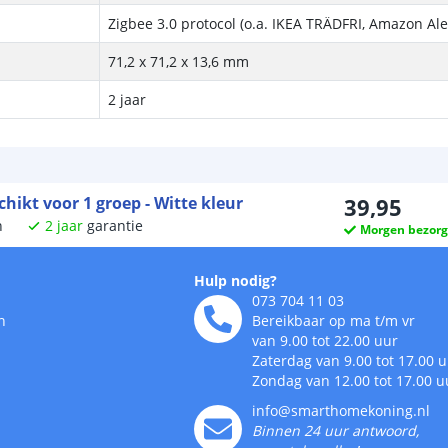
Zigbee 3.0 protocol (o.a. IKEA TRÄDFRI, Amazon Al
71,2 x 71,2 x 13,6 mm
2 jaar
hikt voor 1 groep - Witte kleur
39
,
95
n
2
jaar
garantie
Morgen bezor
Hulp nodig?
073 704 11 03
n
Bereikbaar op ma t/m vr
van 9.00 tot 22.00 uur
Zaterdag van 9.00 tot 17.00 
Zondag van 12.00 tot 17.00 u
info@smarthomekoning.nl
Binnen 24 uur antwoord,