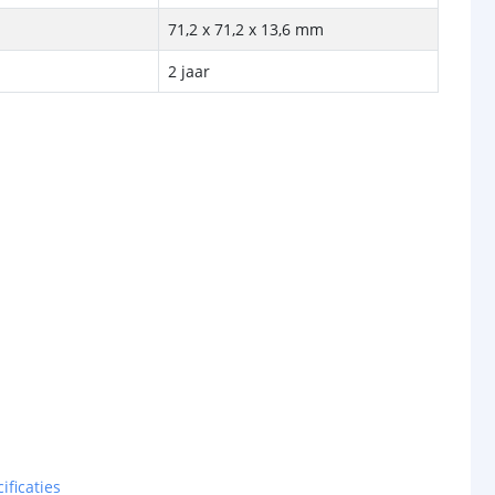
71,2 x 71,2 x 13,6 mm
2 jaar
ificaties