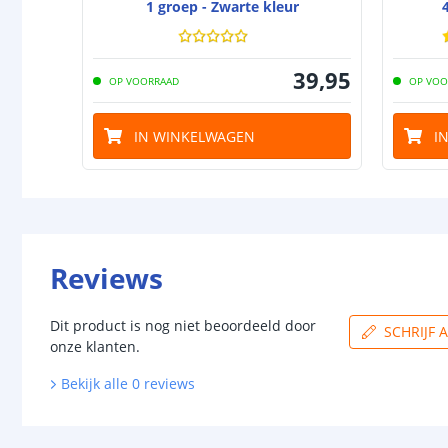
1 groep - Zwarte kleur
39
,
95
OP VOORRAAD
OP VOO
IN WINKELWAGEN
I
Reviews
Dit product is nog niet beoordeeld door
SCHRIJF 
onze klanten.
Bekijk alle
0
reviews