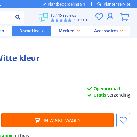
E
Klantbeoordeling 9.1
Klantenservice
15.445 reviews
9.1
/ 10
en
Domotica
Merken
Accessoires
itte kleur
Op voorraad
Gratis
verzending
IN WINKELWAGEN
morgen
in huis