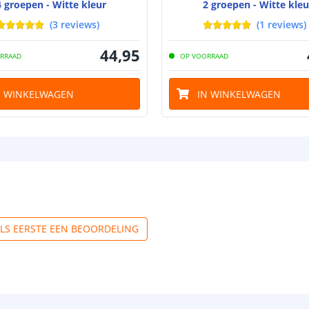
4 groepen - Witte kleur
2 groepen - Witte kleu
(
3
reviews
)
(
1
reviews
)
44
,
95
RRAAD
OP VOORRAAD
N WINKELWAGEN
IN WINKELWAGEN
ALS EERSTE EEN BEOORDELING