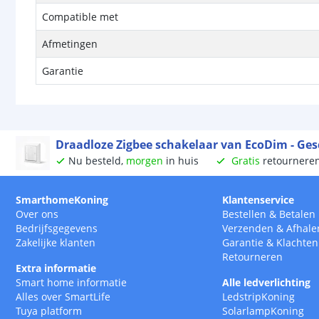
Compatible met
Afmetingen
Garantie
Draadloze Zigbee schakelaar van EcoDim - Gesc
Nu besteld,
morgen
in huis
Gratis
retournere
SmarthomeKoning
Klantenservice
Over ons
Bestellen
&
Betalen
Bedrijfsgegevens
Verzenden
&
Afhale
Zakelijke klanten
Garantie
&
Klachten
Retourneren
Extra informatie
Smart home informatie
Alle ledverlichting
Alles over SmartLife
LedstripKoning
Tuya platform
SolarlampKoning