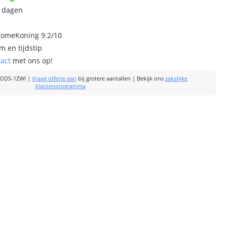
0 dagen
homeKoning 9.2/10
m en tijdstip
tact
met ons op!
ODS-1ZWI
|
Vraag offerte aan
bij grotere aantallen
|
Bekijk ons
zakelijke
klantenprogramma