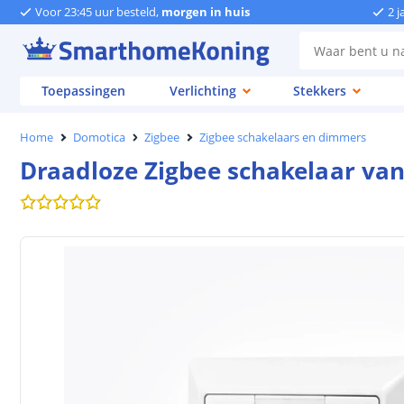
Voor 23:45 uur besteld,
morgen in huis
2 j
Toepassingen
Verlichting
Stekkers
Home
Domotica
Zigbee
Zigbee schakelaars en dimmers
Draadloze Zigbee schakelaar van 