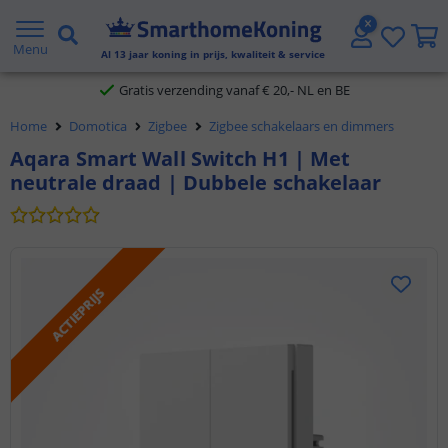
2 jaar garantie
Menu
Al
13
jaar koning in prijs, kwaliteit & service
Gratis verzending vanaf € 20,- NL en BE
Home
Domotica
Zigbee
Zigbee schakelaars en dimmers
Klantbeoordeling 9.1
Aqara Smart Wall Switch H1 | Met
neutrale draad | Dubbele schakelaar
Voor 23:45 uur besteld,
morgen in huis
ACTIEPRIJS