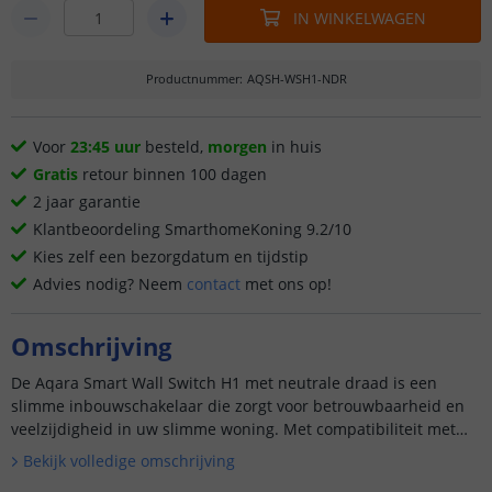
IN WINKELWAGEN
Productnummer
:
AQSH-WSH1-NDR
Voor
23:45 uur
besteld,
morgen
in huis
Gratis
retour binnen 100 dagen
2 jaar garantie
Klantbeoordeling SmarthomeKoning 9.2/10
Kies zelf een bezorgdatum en tijdstip
Advies nodig? Neem
contact
met ons op!
Omschrijving
De Aqara Smart Wall Switch H1 met neutrale draad is een
slimme inbouwschakelaar die zorgt voor betrouwbaarheid en
veelzijdigheid in uw slimme woning. Met compatibiliteit met
Zigbee 3.0 en verschillende slimme functies, biedt deze
Bekijk volledige omschrijving
schakel...