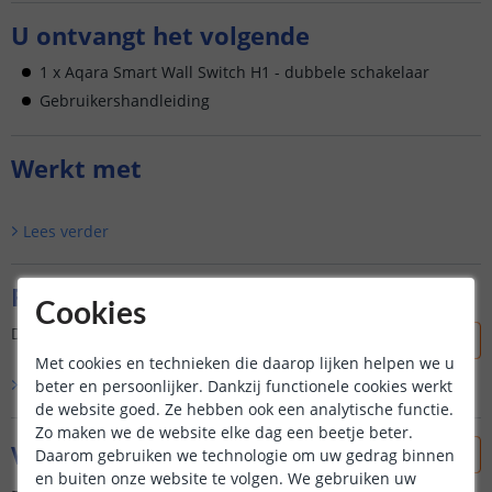
U ontvangt het volgende
1 x Aqara Smart Wall Switch H1 - dubbele schakelaar
Gebruikershandleiding
Werkt met
Lees verder
Reviews
Cookies
Dit product is nog niet beoordeeld door onze klanten.
Met cookies en technieken die daarop lijken helpen we u
Bekijk alle
0
reviews
beter en persoonlijker. Dankzij functionele cookies werkt
de website goed. Ze hebben ook een analytische functie.
Zo maken we de website elke dag een beetje beter.
Vraag & antwoord
Daarom gebruiken we technologie om uw gedrag binnen
en buiten onze website te volgen. We gebruiken uw