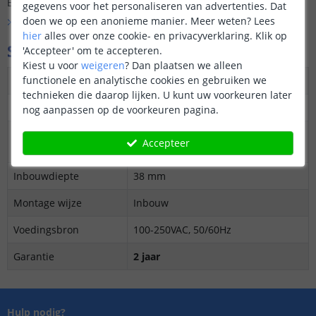
Er is nog geen vraag gesteld over dit product.
gegevens voor het personaliseren van advertenties. Dat
doen we op een anonieme manier.
Meer weten?
Lees
Bekijk alle
Vraag & antwoord
hier
alles over onze cookie- en privacyverklaring. Klik op
Specificaties
'Accepteer' om te accepteren.
Kiest u voor
weigeren
?
Dan plaatsen we alleen
functionele en analytische cookies en gebruiken we
Protocol
Zigbee 3.0
technieken die daarop lijken. U kunt uw voorkeuren later
Kleur
Wit
nog aanpassen op de voorkeuren pagina.
Maximale
8A per schakelaar
Accepteer
belastbaarheid
Inbouwdiepte
38 mm
Montage wijze
Inbouw
Voedingsbron
100-250VAC, 50/60Hz
Garantie
2 jaar
Hulp nodig?