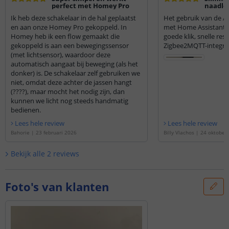
perfect met Homey Pro
naadlo
integra
Ik heb deze schakelaar in de hal geplaatst
Het gebruik van de A
en aan onze Homey Pro gekoppeld. In
met Home Assistant 
Homey heb ik een flow gemaakt die
goede klik, snelle re
gekoppeld is aan een bewegingssensor
Zigbee2MQTT-integrat
(met lichtsensor), waardoor deze
automatisch aangaat bij beweging (als het
donker) is. De schakelaar zelf gebruiken we
niet, omdat deze achter de jassen hangt
(????), maar mocht het nodig zijn, dan
kunnen we licht nog steeds handmatig
bedienen.
Lees hele review
Lees hele review
Bahorie
|
23 februari 2026
Billy Vlachos
|
24 oktober
Bekijk alle
2
reviews
Foto's van klanten