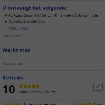
U ontvangt het volgende
1 x Aqara Smart Wall Switch H1 - enkele schakelaar - grijs
Gebruikershandleiding
Bekijk alle
s
Bekijk alle
s
Werkt met
Lees verder
Reviews
10
Gebaseerd op
2
reviews
Super simpel en werkt
Slimme