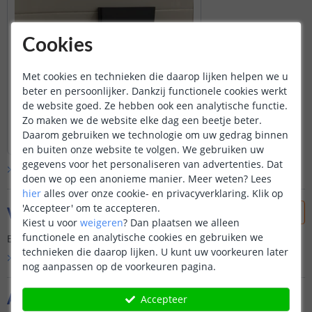
Cookies
Met cookies en technieken die daarop lijken helpen we u
beter en persoonlijker. Dankzij functionele cookies werkt
de website goed. Ze hebben ook een analytische functie.
Zo maken we de website elke dag een beetje beter.
Daarom gebruiken we technologie om uw gedrag binnen
en buiten onze website te volgen. We gebruiken uw
gegevens voor het personaliseren van advertenties. Dat
Bekijk alle
klantfoto’s
doen we op een anonieme manier.
Meer weten?
Lees
hier
alles over onze cookie- en privacyverklaring. Klik op
'Accepteer' om te accepteren.
Vraag & antwoord
Kiest u voor
weigeren
?
Dan plaatsen we alleen
functionele en analytische cookies en gebruiken we
Er is nog geen vraag gesteld over dit product.
technieken die daarop lijken. U kunt uw voorkeuren later
Bekijk alle
Vraag & antwoord
nog aanpassen op de voorkeuren pagina.
Aanvullende producten
Accepteer