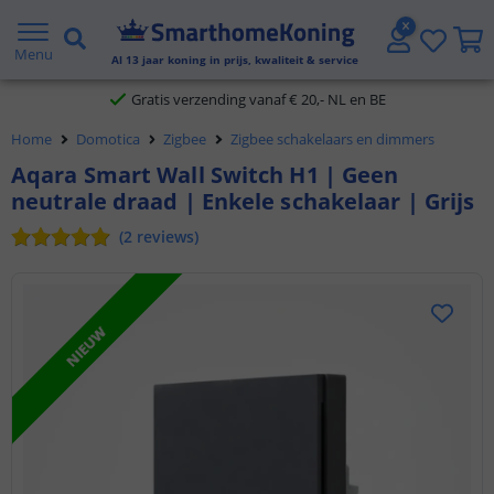
2 jaar garantie
Menu
Al
13
jaar koning in prijs, kwaliteit & service
Gratis verzending vanaf € 20,- NL en BE
Home
Domotica
Zigbee
Zigbee schakelaars en dimmers
Klantbeoordeling 9.1
Aqara Smart Wall Switch H1 | Geen
neutrale draad | Enkele schakelaar | Grijs
Voor 23:45 uur besteld,
morgen in huis
(
2
reviews
)
NIEUW