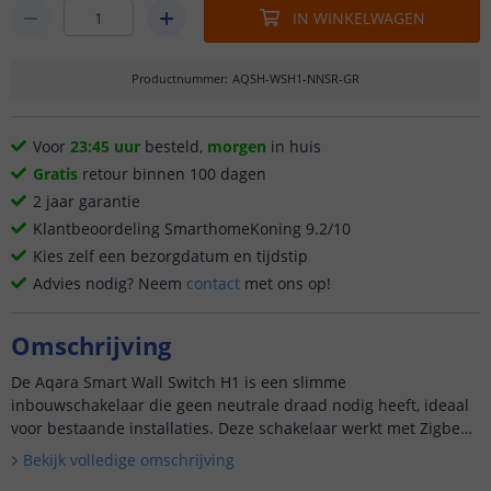
IN WINKELWAGEN
Productnummer
:
AQSH-WSH1-NNSR-GR
Voor
23:45 uur
besteld,
morgen
in huis
Gratis
retour binnen 100 dagen
2 jaar garantie
Klantbeoordeling SmarthomeKoning 9.2/10
Kies zelf een bezorgdatum en tijdstip
Advies nodig? Neem
contact
met ons op!
Omschrijving
De Aqara Smart Wall Switch H1 is een slimme
inbouwschakelaar die geen neutrale draad nodig heeft, ideaal
voor bestaande installaties. Deze schakelaar werkt met Zigbee
3.0 en is compatibel met de Aqara app, wat naadloze integratie
Bekijk volledige omschrijving
in uw s...