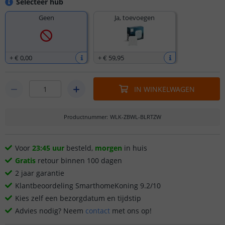
Selecteer hub
Geen
Ja, toevoegen
+
€ 0
,
00
+
€ 59
,
95
IN WINKELWAGEN
Productnummer
:
WLK-ZBWL-BLRTZW
Voor
23:45 uur
besteld,
morgen
in huis
Gratis
retour binnen 100 dagen
2 jaar garantie
Klantbeoordeling SmarthomeKoning 9.2/10
Kies zelf een bezorgdatum en tijdstip
Advies nodig? Neem
contact
met ons op!