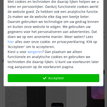
Met cookies en technieken die daarop lijken helpen we u
of Apple Homekit 
beter en persoonlijker. Dankzij functionele cookies werkt
Niet direct, hierbij heeft u een Zigbee
verlichting spraak g
de website goed. Ze hebben ook een analytische functie.
HUB voor nodig. Deze lampen kunnen
bedienen.
wel direct gevonden worden met de
Zo maken we de website elke dag een beetje beter.
Hue Bridge.
Daarom gebruiken we technologie om uw gedrag binnen
en buiten onze website te volgen. We gebruiken uw
gegevens voor het personaliseren van advertenties. Dat
Bekijk
hele
antwoord
Bekijk
hele
antwoo
doen we op een anonieme manier.
Meer weten?
Lees
Door
Sharona
op
zaterdag 10 juni 2023
Door
Edwin
op
donderdag
Disclaimer: mogelijk werken niet alle
hier
alles over onze cookie- en privacyverklaring. Klik op
uitgebreide functies die de Hue-app
Bekijk alle
Vraag & antwoord
'Accepteer' om te accepteren.
biedt met dit product. Basisfuncties
Kiest u voor
weigeren
?
Dan plaatsen we alleen
zoals aan- en uitzetten, dimmen,
functionele en analytische cookies en gebruiken we
kleurbediening etc werken wel.
Aanvullende producten
technieken die daarop lijken. U kunt uw voorkeuren later
nog aanpassen op de voorkeuren pagina.
Accepteer