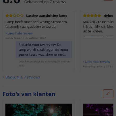
Gebaseerd op
7
reviews
Lastige aansluiting lamp
zigbee 
Lamp heeft maar heel weinig ruimte om
Makkelijk te installe
fatsoenlijk aangesloten te worden
klik aan klik uit. Mooi
uit te lichten.
Lees hele review
Danny Jansen
|
27 oktober 2022
Bedankt voor uw review. De
lamp wordt strak tegen de muur
gemonteerd waardoor er niet
heel veel ruimte is om de kabel
Lees hele review
Door
Ivo IJsseldijk
op
maandag 31 oktober
aan te sluiten. Het resultaat is
2022
Ronny Lugtenberg
|
28 jun
wel mooi wanneer het is gelukt!
Bekijk alle
7
reviews
Foto's van klanten