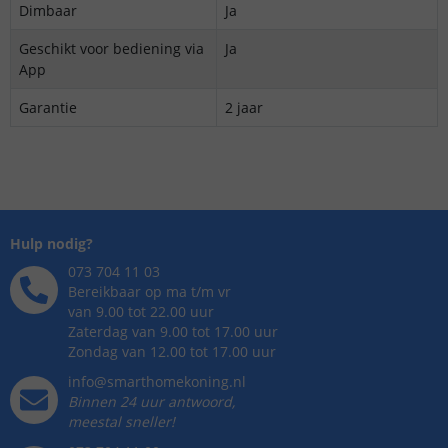
Dimbaar
Ja
Geschikt voor bediening via
Ja
App
Garantie
2 jaar
Hulp nodig?
073 704 11 03
Bereikbaar op ma t/m vr
van 9.00 tot 22.00 uur
Zaterdag van 9.00 tot 17.00 uur
Zondag van 12.00 tot 17.00 uur
info@smarthomekoning.nl
Binnen 24 uur antwoord,
meestal sneller!