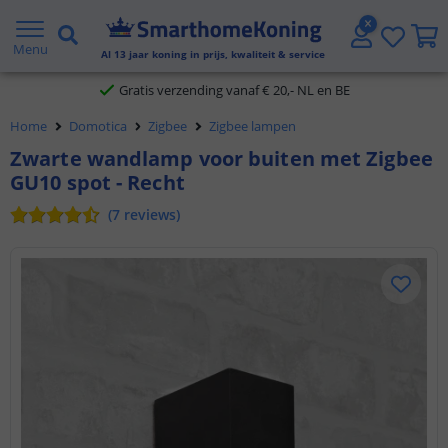
2 jaar garantie
Menu
Al
13
jaar koning in prijs, kwaliteit & service
Gratis verzending vanaf € 20,- NL en BE
Klantbeoordeling 9.1
Home
Domotica
Zigbee
Zigbee lampen
Zwarte wandlamp voor buiten met Zigbee
Voor 23:45 uur besteld,
morgen in huis
GU10 spot - Recht
(
7
reviews
)