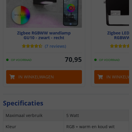
Zigbee RGBWW wandlamp
Zigbee LED 
GU10 - zwart - recht
RGBWW -
(
7
reviews
)
70
,
95
OP VOORRAAD
OP VOORRAAD
IN WINKELWAGEN
IN WINKELW
Specificaties
Maximaal verbruik
5 Watt
Kleur
RGB + warm en koud wit