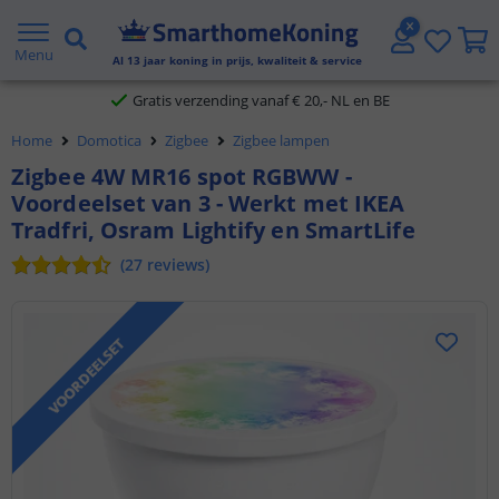
2 jaar garantie
Menu
Al
13
jaar koning in prijs, kwaliteit & service
Gratis verzending vanaf € 20,- NL en BE
Home
Domotica
Zigbee
Zigbee lampen
Klantbeoordeling 9.1
Zigbee 4W MR16 spot RGBWW -
Voordeelset van 3 - Werkt met IKEA
Voor 23:45 uur besteld,
morgen in huis
Tradfri, Osram Lightify en SmartLife
(
27
reviews
)
VOORDEELSET