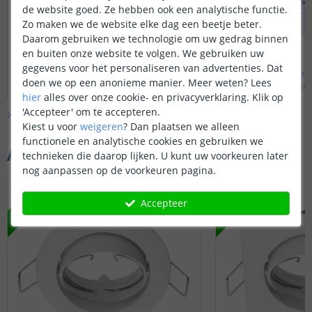
Zigbee is ook compatibel met het ICS-
Wij hebben helaas g
de website goed. Ze hebben ook een analytische functie.
2000 systeem van Klik-Aan-Klik-Uit.
assortiment waar e
Zo maken we de website elke dag een beetje beter.
kan.
Daarom gebruiken we technologie om uw gedrag binnen
Disclaimer: mogelijk werken niet alle
en buiten onze website te volgen. We gebruiken uw
uitgebreide functies die de Hue-app
biedt met dit product. Basisfuncties
gegevens voor het personaliseren van advertenties. Dat
Bekijk
hele
antwoord
Bekijk
hele
antwoo
zoals aan- en uitzetten, dimmen,
doen we op een anonieme manier.
Meer weten?
Lees
Door
Louise
op
maandag 6 november 2023
Door
Louise
op
vrijdag 29
kleurbediening etc werken wel.
hier
alles over onze cookie- en privacyverklaring. Klik op
'Accepteer' om te accepteren.
Bekijk alle
Vraag & antwoord
Kiest u voor
weigeren
?
Dan plaatsen we alleen
functionele en analytische cookies en gebruiken we
Aanvullende producten
technieken die daarop lijken. U kunt uw voorkeuren later
nog aanpassen op de voorkeuren pagina.
NIEUW
NIEUW
Accepteer