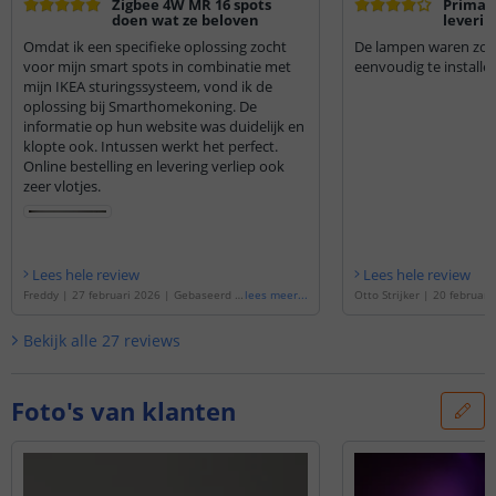
Zigbee 4W MR 16 spots
Prima 
doen wat ze beloven
leverin
Omdat ik een specifieke oplossing zocht
De lampen waren zoal
voor mijn smart spots in combinatie met
eenvoudig te installe
mijn IKEA sturingssysteem, vond ik de
oplossing bij Smarthomekoning. De
informatie op hun website was duidelijk en
klopte ook. Intussen werkt het perfect.
Online bestelling en levering verliep ook
zeer vlotjes.
Lees hele review
Lees hele review
Freddy
|
27 februari 2026
|
Gebaseerd o
lees meer
...
Otto Strijker
|
20 februari
p de
'
Zigbee 4W MR16 spot White & Color
erd op de
'
Zigbee 4W MR1
- Werkt met IKEA Tradfri, Osram Lightify e
- Voordeelset van 3 - Werk
Bekijk alle
27
reviews
n SmartLife
'
dfri, Osram Lightify en Sma
Foto's van klanten