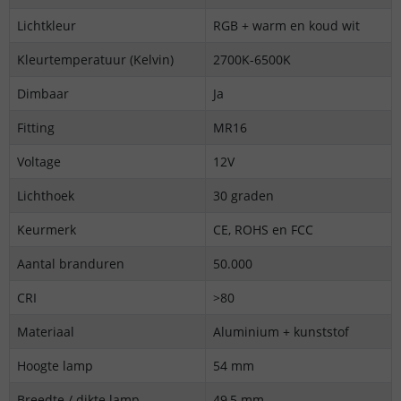
Lichtkleur
RGB + warm en koud wit
Kleurtemperatuur (Kelvin)
2700K-6500K
Dimbaar
Ja
Fitting
MR16
Voltage
12V
Lichthoek
30 graden
Keurmerk
CE, ROHS en FCC
Aantal branduren
50.000
CRI
>80
Materiaal
Aluminium + kunststof
Hoogte lamp
54 mm
Breedte / dikte lamp
49,5 mm