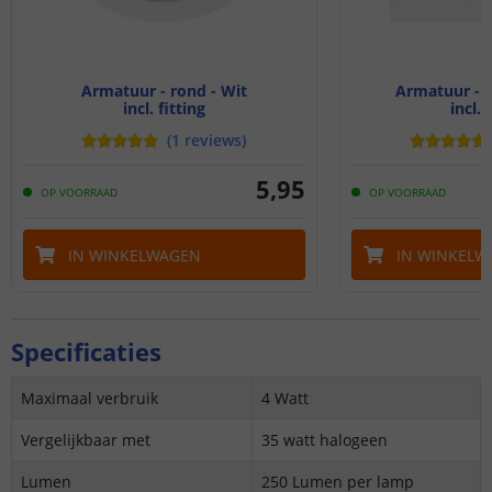
Armatuur - rond - Wit
Armatuur - v
incl. fitting
incl. 
(
1
reviews
)
5
,
95
OP VOORRAAD
OP VOORRAAD
IN WINKELWAGEN
IN WINKELW
Specificaties
Maximaal verbruik
4 Watt
Vergelijkbaar met
35 watt halogeen
Lumen
250 Lumen per lamp