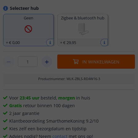
Selecteer hub
Geen
Zigbee & bluetooth hub
+
€ 0
,
00
+
€ 29
,
95
IN WINKELWAGEN
Productnummer
:
WLK-ZBLS-RD4W16-3
Voor
23:45 uur
besteld,
morgen
in huis
Gratis
retour binnen 100 dagen
2 jaar garantie
Klantbeoordeling SmarthomeKoning 9.2/10
Kies zelf een bezorgdatum en tijdstip
Advies nodig? Neem
contact
met ons op!