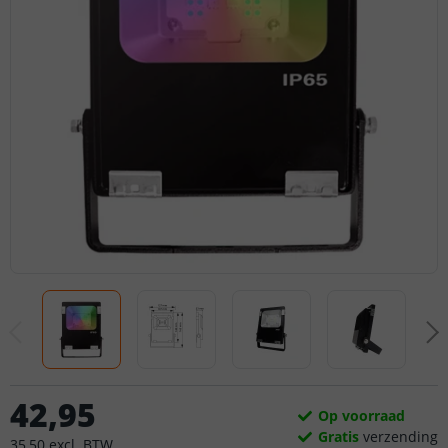
42
,
95
Op voorraad
Gratis
verzending
35
,
50
excl.
BTW