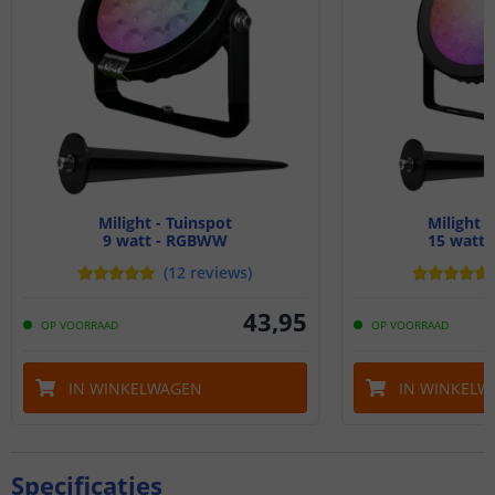
Milight - Tuinspot
Milight -
9 watt - RGBWW
15 watt
(
12
reviews
)
43
,
95
OP VOORRAAD
OP VOORRAAD
IN WINKELWAGEN
IN WINKELW
Specificaties