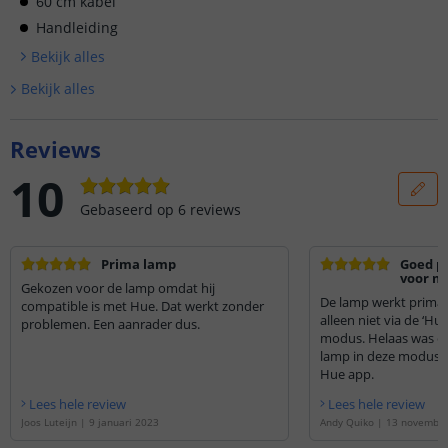
60 cm kabel
Handleiding
Bekijk alle
s
Bekijk alle
s
Reviews
10
Gebaseerd op
6
reviews
Prima lamp
Goed pr
voor mi
Gekozen voor de lamp omdat hij
De lamp werkt prima 
compatible is met Hue. Dat werkt zonder
alleen niet via de ‘Hu
problemen. Een aanrader dus.
modus. Helaas was er
lamp in deze modus. H
Hue app.
Lees hele review
Lees hele review
Joos Luteijn
|
9 januari 2023
Andy Quiko
|
13 november