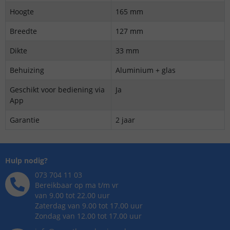
Hoogte
165 mm
Breedte
127 mm
Dikte
33 mm
Behuizing
Aluminium + glas
Geschikt voor bediening via
Ja
App
Garantie
2 jaar
Hulp nodig?
073 704 11 03
Bereikbaar op ma t/m vr
van 9.00 tot 22.00 uur
Zaterdag van 9.00 tot 17.00 uur
Zondag van 12.00 tot 17.00 uur