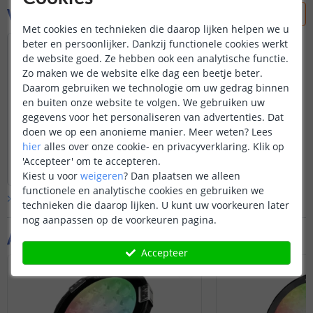
Vraag & antwoord
Met cookies en technieken die daarop lijken helpen we u
beter en persoonlijker. Dankzij functionele cookies werkt
Werkt deze lamp ook met het Hue
de website goed. Ze hebben ook een analytische functie.
Entertainment systeem?
Zo maken we de website elke dag een beetje beter.
Door
Andy
op
maandag 31 oktober 2022
Daarom gebruiken we technologie om uw gedrag binnen
Deze lamp is niet compatibel met het
en buiten onze website te volgen. We gebruiken uw
Entertainment systeem.
gegevens voor het personaliseren van advertenties. Dat
doen we op een anonieme manier.
Meer weten?
Lees
hier
alles over onze cookie- en privacyverklaring. Klik op
Disclaimer: mogelijk werken niet alle
Bekijk
hele
antwoord
'Accepteer' om te accepteren.
uitgebreide functies die de Hue-app
Door
Louise
op
dinsdag 1 november 2022
Kiest u voor
weigeren
?
Dan plaatsen we alleen
biedt met dit product. Basisfuncties
functionele en analytische cookies en gebruiken we
zoals aan- en uitzetten, dimmen,
Bekijk alle
Vraag & antwoord
kleurbediening etc werken wel.
technieken die daarop lijken. U kunt uw voorkeuren later
nog aanpassen op de voorkeuren pagina.
Aanvullende producten
Accepteer