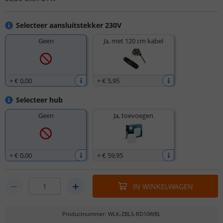
Selecteer aansluitstekker 230V
Geen
Ja, met 120 cm kabel
+
€ 0
,
00
+
€ 5
,
95
Selecteer hub
Geen
Ja, toevoegen
+
€ 0
,
00
+
€ 59
,
95
IN WINKELWAGEN
Productnummer
:
WLK-ZBLS-RD10WBL