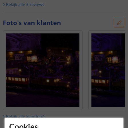
Bekijk alle
6
reviews
Foto's van klanten
Bekijk alle
klantfoto’s
Cookies