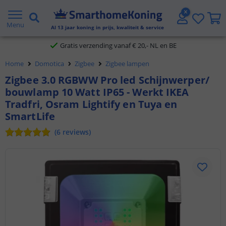
2 jaar garantie
Menu
Al
13
jaar koning in prijs, kwaliteit & service
Gratis verzending vanaf € 20,- NL en BE
Home
Domotica
Zigbee
Zigbee lampen
Klantbeoordeling 9.1
Zigbee 3.0 RGBWW Pro led Schijnwerper/
Voor 23:45 uur besteld,
morgen in huis
bouwlamp 10 Watt IP65 - Werkt IKEA
Tradfri, Osram Lightify en Tuya en
SmartLife
(
6
reviews
)