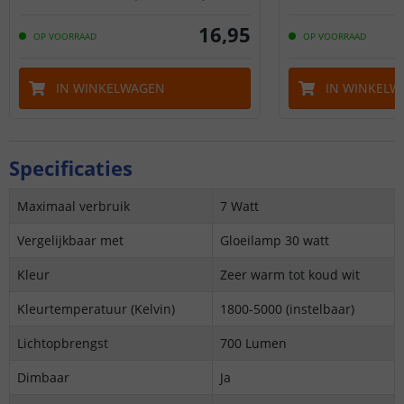
16
,
95
OP VOORRAAD
OP VOORRAAD
IN WINKELWAGEN
IN WINKELW
Specificaties
Maximaal verbruik
7 Watt
Vergelijkbaar met
Gloeilamp 30 watt
Kleur
Zeer warm tot koud wit
Kleurtemperatuur (Kelvin)
1800-5000
(instelbaar)
Lichtopbrengst
700 Lumen
Dimbaar
Ja