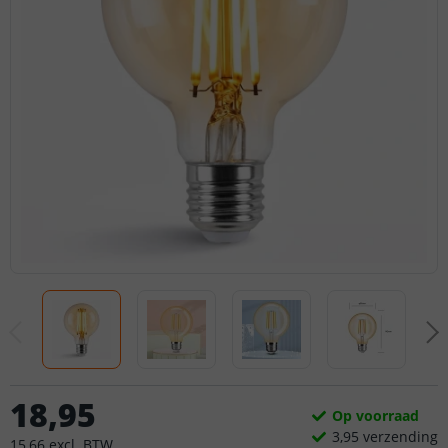
18
,
95
Op voorraad
3,
95
verzending
15
,
66
excl.
BTW