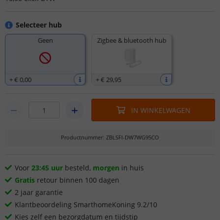
Selecteer hub
Geen
Zigbee & bluetooth hub
+
€ 0
,
00
+
€ 29
,
95
IN WINKELWAGEN
Productnummer
:
ZBLSFI-DW7WG95CO
Voor
23:45 uur
besteld,
morgen
in huis
Gratis
retour binnen 100 dagen
2 jaar garantie
Klantbeoordeling SmarthomeKoning 9.2/10
Kies zelf een bezorgdatum en tijdstip