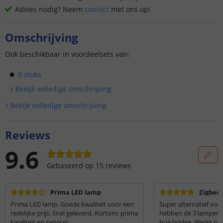
Advies nodig? Neem
contact
met ons op!
Omschrijving
Ook beschikbaar in voordeelsets van:
3 stuks
Bekijk volledige omschrijving
Bekijk volledige omschrijving
Reviews
9.6
Gebaseerd op
15
reviews
Prima LED lamp
Zigbee
Prima LED lamp. Goede kwaliteit voor een
Super alternatief voor P
redelijke prijs. Snel geleverd. Kortom: prima
hebben de 3 lampen 
kwaliteit en service!
hue bridge. Werkt pe