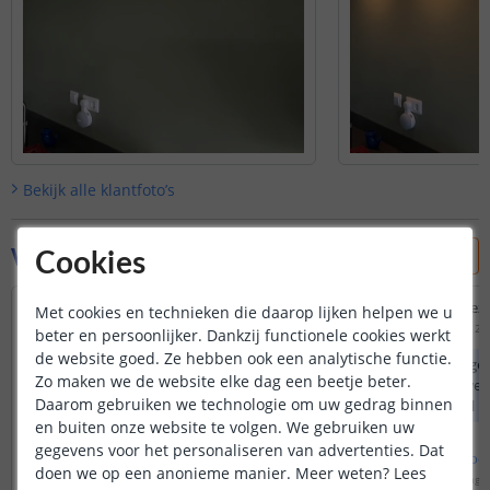
Bekijk alle
klantfoto’s
Vraag & antwoord
Cookies
Zijn er ook firmware/ota updates voor
Van welk merk is dez
Met cookies en technieken die daarop lijken helpen we u
deze lamp?
Door
Chris
op
dinsdag 12 j
beter en persoonlijker. Dankzij functionele cookies werkt
Door
Jeroen
op
donderdag 29 december 2022
de website goed. Ze hebben ook een analytische functie.
Deze lamp heeft gee
Zo maken we de website elke dag een beetje beter.
In de lamp zit geen firmware en
uiteraard is het wel
Daarom gebruiken we technologie om uw gedrag binnen
eventuele updates worden gedaan via
welke compatibel is
en buiten onze website te volgen. We gebruiken uw
de Philips Hue Bridge.
Philips Hue
gegevens voor het personaliseren van advertenties. Dat
Bekijk
hele
antwoord
Bekijk
hele
antwoo
doen we op een anonieme manier.
Meer weten?
Lees
Door
Priscilla
op
vrijdag 30 december 2022
Door
Priscilla
op
dinsdag 1