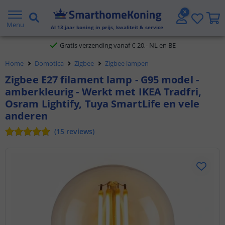
2 jaar garantie
Menu
Al
13
jaar koning in prijs, kwaliteit & service
Gratis verzending vanaf € 20,- NL en BE
Home
Domotica
Zigbee
Zigbee lampen
Klantbeoordeling 9.1
Zigbee E27 filament lamp - G95 model -
amberkleurig - Werkt met IKEA Tradfri,
Voor 23:45 uur besteld,
morgen in huis
Osram Lightify, Tuya SmartLife en vele
anderen
(
15
reviews
)