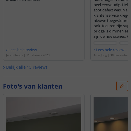
heel eenvoudig. Helaas hadden we dat er 1
spot defect was. Na 
klantenservice kregen
nieuwe toegestuurd! 
ook. Kleuren zijn super goed en via de hue
bridge is dimmen een
zijn de hue scenes. Kri
pallet van. Inbouw ook simpel en beugels
zijn stevig! Zeker
Lees hele review
Lees hele review
Jacco Knops
|
11 februari 2023
Arno Jong
|
30 december 
Bekijk alle
15
reviews
Foto's van klanten