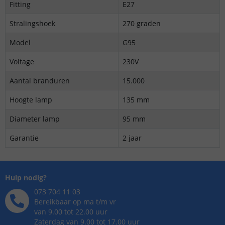
Fitting
E27
Stralingshoek
270 graden
Model
G95
Voltage
230V
Aantal branduren
15.000
Hoogte lamp
135 mm
Diameter lamp
95 mm
Garantie
2 jaar
Hulp nodig?
073 704 11 03
Bereikbaar op ma t/m vr
van 9.00 tot 22.00 uur
Zaterdag van 9.00 tot 17.00 uur