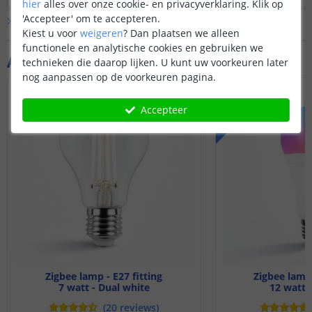
hier
alles over onze cookie- en privacyverklaring. Klik op
Disclaimer: mogelijk werken niet alle
Disclaimer: mogelijk
'Accepteer' om te accepteren.
Bekijk alle
Vraag & antwoord
uitgebreide functies die de Hue-app
uitgebreide functie
Kiest u voor
weigeren
?
Dan plaatsen we alleen
biedt met dit product. Basisfuncties
biedt met dit produc
functionele en analytische cookies en gebruiken we
zoals aan- en uitzetten, dimmen,
zoals aan- en uitze
Aanvullende producten
technieken die daarop lijken. U kunt uw voorkeuren later
kleurbediening etc werken wel.
kleurbediening etc 
nog aanpassen op de voorkeuren pagina.
ACTIEPRIJS
Accepteer
Zigbee lamp - E27 fitting
Zigbee lamp 
7 watt - Dual white
12 watt
(
20
reviews
)