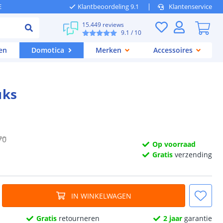
E
Klantbeoordeling 9.1
Klantenservice
15.449 reviews
9.1
/ 10
en
Domotica
Merken
Accessoires
uks
70
Op voorraad
Gratis
verzending
IN WINKELWAGEN
Gratis
retourneren
2 jaar
garantie