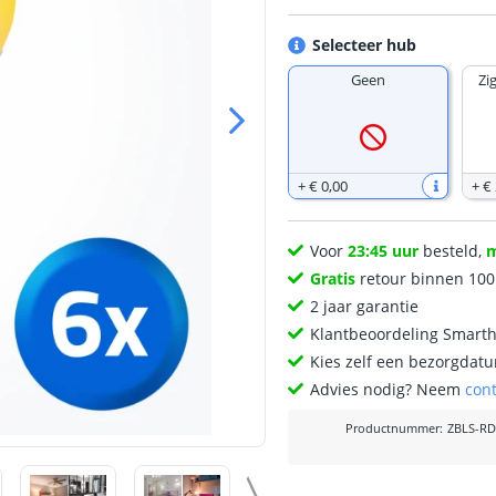
Selecteer hub
Geen
Zi
+
€ 0
,
00
+
€
Voor
23:45 uur
besteld,
Gratis
retour binnen 10
2 jaar garantie
Klantbeoordeling Smart
Kies zelf een bezorgdatu
Advies nodig? Neem
con
Productnummer
:
ZBLS-RD