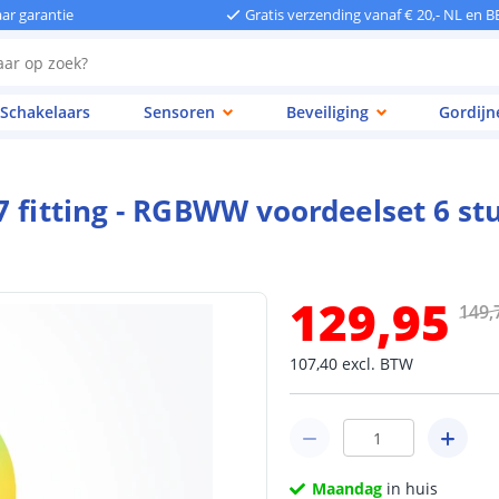
aar garantie
Gratis verzending vanaf € 20,- NL en B
Schakelaars
Sensoren
Beveiliging
Gordijn
7 fitting - RGBWW voordeelset 6 st
129
,
95
149
,
107
,
40
excl.
BTW
Maandag
in huis