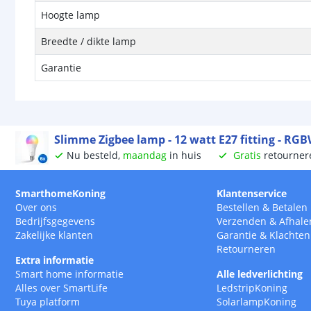
Hoogte lamp
Breedte / dikte lamp
Garantie
Slimme Zigbee lamp - 12 watt E27 fitting - RG
Nu besteld,
maandag
in huis
Gratis
retourner
SmarthomeKoning
Klantenservice
Over ons
Bestellen
&
Betalen
Bedrijfsgegevens
Verzenden
&
Afhale
Zakelijke klanten
Garantie
&
Klachten
Retourneren
Extra informatie
Smart home informatie
Alle ledverlichting
Alles over SmartLife
LedstripKoning
Tuya platform
SolarlampKoning