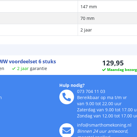
147 mm
70 mm
2 jaar
BWW voordeelset 6 stuks
129
,
95
en
2
jaar
garantie
Maandag bezor
Hulp nodig?
073 704 11 03
n
Bereikbaar op ma t/m vr
van 9.00 tot 22.00 uur
Zaterdag van 9.00 tot 17.00 
Zondag van 12.00 tot 17.00 u
info@smarthomekoning.nl
Binnen 24 uur antwoord,