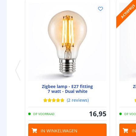
ACTIEPRIJS
Zigbee lamp - E27 fitting
Z
7 watt - Dual white
(
2
reviews
)
16
,
95
OP VOORRAAD
OP VOO
IN WINKELWAGEN
I