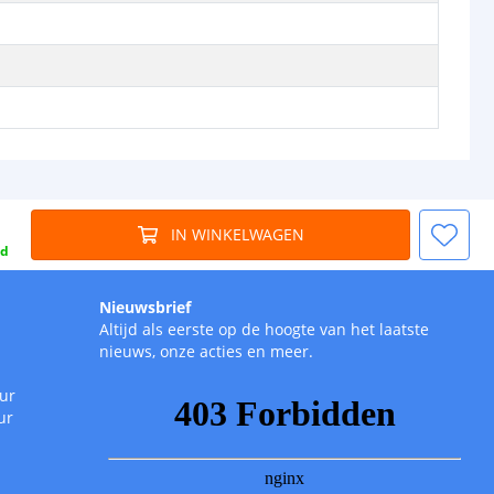
IN WINKELWAGEN
gd
Nieuwsbrief
Altijd als eerste op de hoogte van het laatste
nieuws, onze acties en meer.
uur
ur