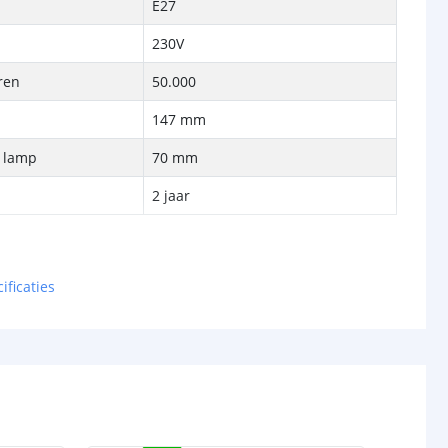
E27
230V
ren
50.000
147 mm
e lamp
70 mm
2 jaar
ificaties