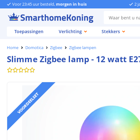
Voor 23:45 uur besteld,
morgen in huis
2 j
Toepassingen
Verlichting
Stekkers
Home
Domotica
Zigbee
Zigbee lampen
Slimme Zigbee lamp - 12 watt E2
VOORDEELSET