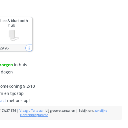
gbee & bluetooth
hub
 29
,
95
morgen
in huis
0 dagen
homeKoning 9.2/10
m en tijdstip
tact
met ons op!
12W27-ST6
|
Vraag offerte aan
bij grotere aantallen
|
Bekijk ons
zakelijke
klantenprogramma