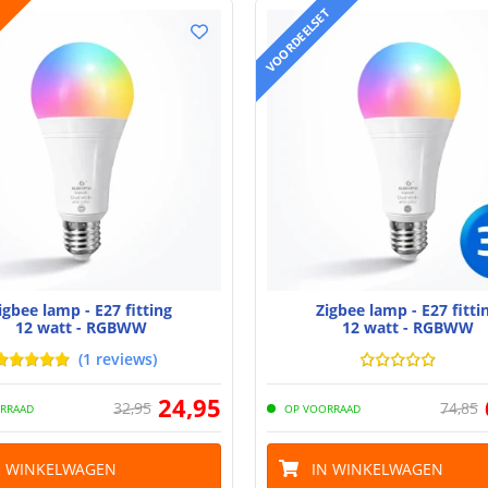
VOORDEELSET
igbee lamp - E27 fitting
Zigbee lamp - E27 fitti
12 watt - RGBWW
12 watt - RGBWW
(
1
reviews
)
24
,
95
32
,
95
74
,
85
RRAAD
OP VOORRAAD
N WINKELWAGEN
IN WINKELWAGEN