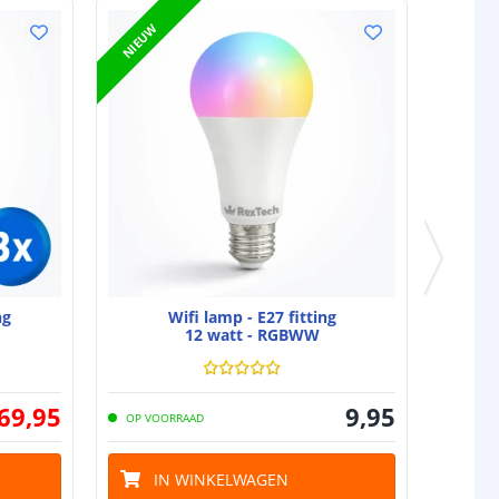
NIEUW
ng
Wifi lamp - E27 fitting
12 watt - RGBWW
69
,
95
9
,
95
OP VOORRAAD
IN WINKELWAGEN