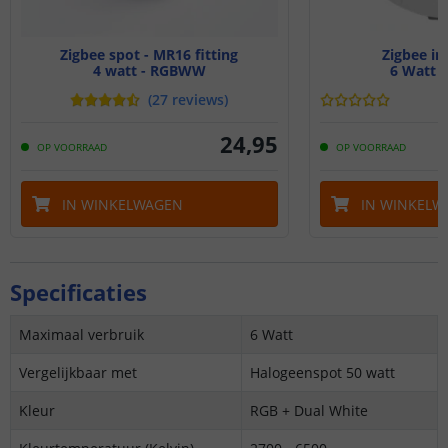
Zigbee spot - MR16 fitting
Zigbee i
4 watt - RGBWW
6 Watt 
(
27
reviews
)
24
,
95
OP VOORRAAD
OP VOORRAAD
IN WINKELWAGEN
IN WINKELW
Specificaties
Maximaal verbruik
6 Watt
Vergelijkbaar met
Halogeenspot 50 watt
Kleur
RGB + Dual White