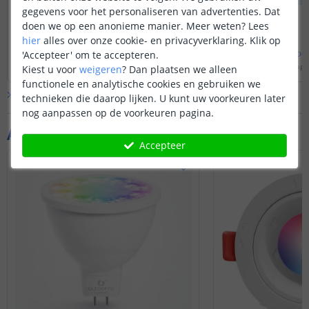
U kunt middels onderstaande 2 aderige
elektrische draad v
gegevens voor het personaliseren van advertenties. Dat
kabel de controller (die meegeleverd
zijn drie soorten el
doen we op een anonieme manier.
Meer weten?
Lees
wordt) verbinden aan een 220V
2x0,75: voor maxim
hier
alles over onze cookie- en privacyverklaring. Klik op
contact:
2x1,00: voor minder
Bekijk
hele
antwoord
Bekijk
hele
antwoo
'Accepteer' om te accepteren.
10
spotjes
. Wilt u i
Door
Priscilla
op
woensdag 18 januari 2023
Door
Sharona
op
dinsdag 
Kiest u voor
weigeren
?
Dan plaatsen we alleen
aansluiten zou ik in
https://www.ledstripkoning.nl/...
functionele en analytische cookies en gebruiken we
nieuwe draad trekk
Bekijk alle
Vraag & antwoord
technieken die daarop lijken. U kunt uw voorkeuren later
of middels onderstaande stekker met
nog aanpassen op de voorkeuren pagina.
kabel aansluiten op een stopcontact:
Aanvullende producten
https://www.ledstripkoning.nl/...
Accepteer
Disclaimer: mogelijk werken niet alle
uitgebreide functies die de Hue-app
biedt met dit product. Basisfuncties
zoals aan- en uitzetten, dimmen,
kleurbediening etc werken wel.