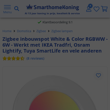
Gratis verzending vanaf € 20,- NL en BE
Menu
Al
13
jaar koning in prijs, kwaliteit & service
Klantbeoordeling 9.1
Home
Domotica
Zigbee
Zigbee lampen
Voor 23:45 uur besteld,
morgen in huis
Zigbee inbouwspot White & Color RGBWW -
6W - Werkt met IKEA Tradfri, Osram
Lightify, Tuya SmartLife en vele anderen
(
8
reviews
)