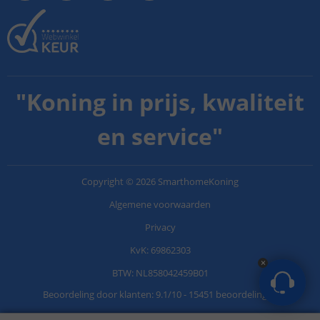
"
Koning in prijs, kwaliteit
en service
"
Copyright
©
2026
SmarthomeKoning
Algemene voorwaarden
Privacy
KvK: 69862303
BTW: NL858042459B01
Beoordeling door klanten:
9.1
/
10
-
15451 beoordelingen