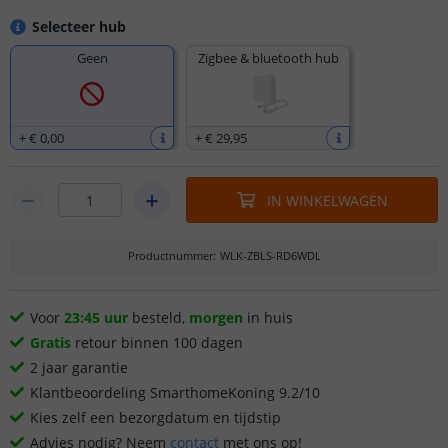
Selecteer hub
Geen
Zigbee & bluetooth hub
+
€ 0
,
00
+
€ 29
,
95
IN WINKELWAGEN
Productnummer
:
WLK-ZBLS-RD6WDL
Voor
23:45 uur
besteld,
morgen
in huis
Gratis
retour binnen 100 dagen
2 jaar garantie
Klantbeoordeling SmarthomeKoning 9.2/10
Kies zelf een bezorgdatum en tijdstip
Advies nodig? Neem
contact
met ons op!