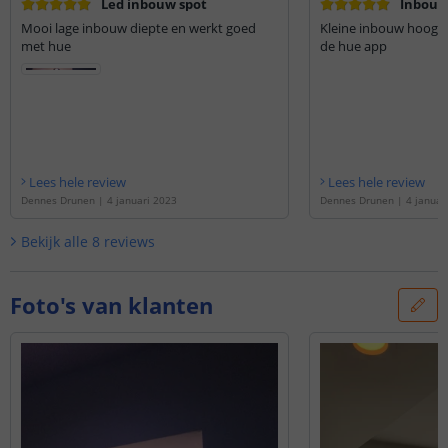
Led inbouw spot
Inbouw
Mooi lage inbouw diepte en werkt goed
Kleine inbouw hoogte
met hue
de hue app
Lees hele review
Lees hele review
Dennes Drunen
|
4 januari 2023
Dennes Drunen
|
4 januar
Bekijk alle
8
reviews
Foto's van klanten