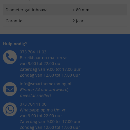
Diameter gat inbouw
± 80 mm
Garantie
2 jaar
Hulp nodig?
073 704 11 03
Bereikbaar op ma t/m vr
van 9.00 tot 22.00 uur
Zaterdag van 9.00 tot 17.00 uur
Zondag van 12.00 tot 17.00 uur
info@smarthomekoning.nl
Binnen 24 uur antwoord,
meestal sneller!
073 704 11 00
Whatsapp op ma t/m vr
van 9.00 tot 22.00 uur
Zaterdag van 9.00 tot 17.00 uur
Zondag van 12.00 tot 17.00 uur