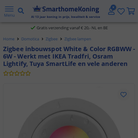
2 jaar garantie
Menu
Al
13
jaar koning in prijs, kwaliteit & service
Gratis verzending vanaf € 20,- NL en BE
Home
Domotica
Zigbee
Zigbee lampen
Klantbeoordeling 9.1
Zigbee inbouwspot White & Color RGBWW -
6W - Werkt met IKEA Tradfri, Osram
Voor 23:45 uur besteld,
morgen in huis
Lightify, Tuya SmartLife en vele anderen