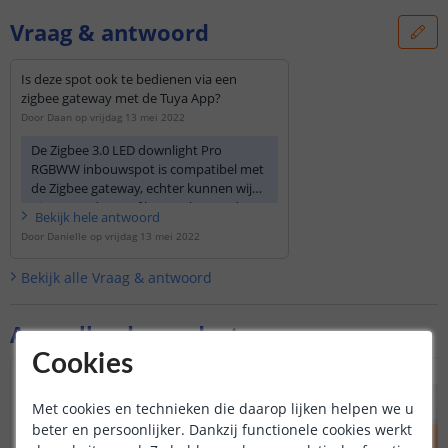
Vraag & antwoord
Is deze spot ook te bedienen via een
zigbee gateway met de Tuya App?
Door
Daan
op
vrijdag 13 mei 2022
De Zigbee 3.0 LED downlight Pro
RGBWW inbouwspot is compatibel met
de Zigbee gateway, echter kunnen wij
niet garanderen of het werkt met de
Bekijk
hele
antwoord
Tuya app.
Door
Danielle
op
vrijdag 13 mei 2022
Bekijk alle
Vraag & antwoord
Aanvullende producten
Cookies
Met cookies en technieken die daarop lijken helpen we u
beter en persoonlijker. Dankzij functionele cookies werkt