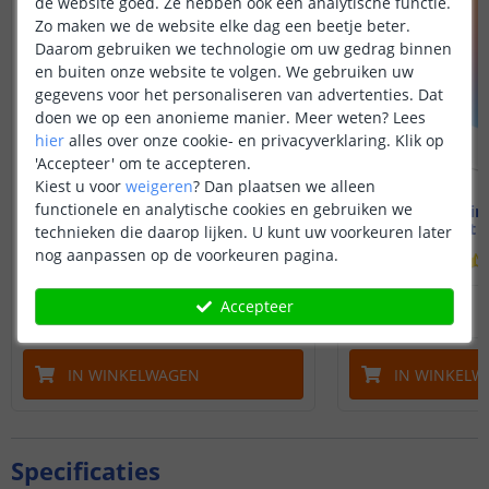
de website goed. Ze hebben ook een analytische functie.
Zo maken we de website elke dag een beetje beter.
Daarom gebruiken we technologie om uw gedrag binnen
en buiten onze website te volgen. We gebruiken uw
gegevens voor het personaliseren van advertenties. Dat
doen we op een anonieme manier.
Meer weten?
Lees
hier
alles over onze cookie- en privacyverklaring. Klik op
'Accepteer' om te accepteren.
Kiest u voor
weigeren
?
Dan plaatsen we alleen
functionele en analytische cookies en gebruiken we
Zigbee spot - MR16 fitting
Zigbee i
4 watt - RGBWW
6 Watt 
technieken die daarop lijken. U kunt uw voorkeuren later
nog aanpassen op de voorkeuren pagina.
(
27
reviews
)
24
,
95
Accepteer
OP VOORRAAD
OP VOORRAAD
IN WINKELWAGEN
IN WINKELW
Specificaties