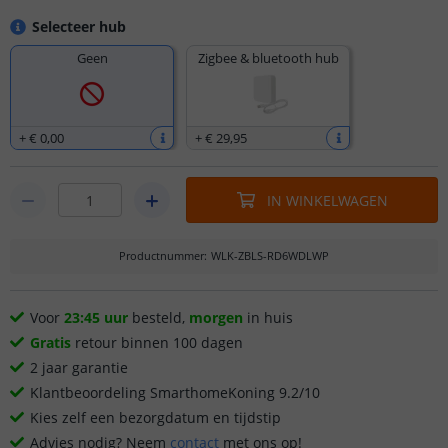
Selecteer hub
Geen
Zigbee & bluetooth hub
+
€ 0
,
00
+
€ 29
,
95
IN WINKELWAGEN
Productnummer
:
WLK-ZBLS-RD6WDLWP
Voor
23:45 uur
besteld,
morgen
in huis
Gratis
retour binnen 100 dagen
2 jaar garantie
Klantbeoordeling SmarthomeKoning 9.2/10
Kies zelf een bezorgdatum en tijdstip
Advies nodig? Neem
contact
met ons op!