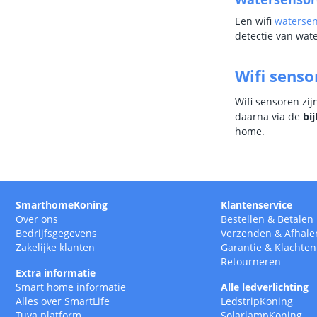
Een wifi
waterse
detectie van wat
Wifi senso
Wifi sensoren zi
daarna via de
bi
home.
SmarthomeKoning
Klantenservice
Over ons
Bestellen
&
Betalen
Bedrijfsgegevens
Verzenden
&
Afhale
Zakelijke klanten
Garantie
&
Klachten
Retourneren
Extra informatie
Smart home informatie
Alle ledverlichting
Alles over SmartLife
LedstripKoning
Tuya platform
SolarlampKoning