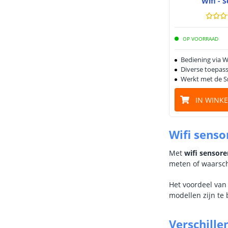
Wifi - 
OP VOORRAAD
Bediening via W
Diverse toepas
Werkt met de S
IN WINK
Wifi senso
Met
wifi sensore
meten of waarsch
Het voordeel van
modellen zijn te
Verschille