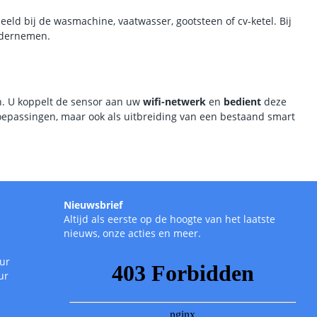
beeld bij de wasmachine, vaatwasser, gootsteen of cv-ketel. Bij
ondernemen.
n. U koppelt de sensor aan uw
wifi-netwerk
en
bedient
deze
toepassingen, maar ook als uitbreiding van een bestaand smart
Nieuwsbrief
Altijd als eerste op de hoogte van het laatste
nieuws, onze acties en meer.
uur
ur