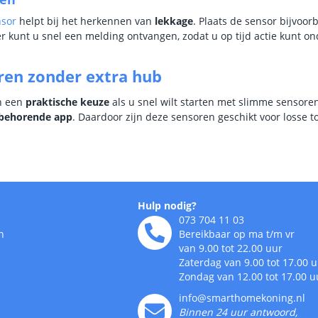
nsor
helpt bij het herkennen van
lekkage
. Plaats de sensor bijvoor
er kunt u snel een melding ontvangen, zodat u op tijd actie kunt 
ren zonder extra hub
jn een
praktische keuze
als u snel wilt starten met slimme sensore
jbehorende app
. Daardoor zijn deze sensoren geschikt voor losse 
Hulp nodig?
073 704 11 03
n
Bereikbaar op ma t/m vr
van 9.00 tot 22.00 uur
Zaterdag van 9.00 tot 17.00 
Zondag van 12.00 tot 17.00 u
info@smarthomekoning.nl
Binnen 24 uur antwoord,