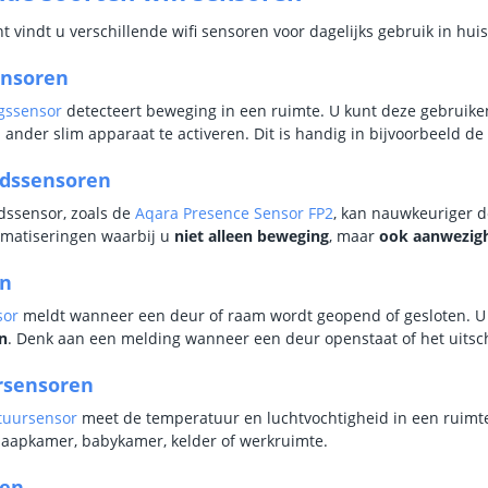
t vindt u verschillende wifi sensoren voor dagelijks gebruik in huis
nsoren
gssensor
detecteert beweging in een ruimte. U kunt deze gebruik
ander slim apparaat te activeren. Dit is handig in bijvoorbeeld de 
dssensoren
dssensor, zoals de
Aqara Presence Sensor FP2
, kan nauwkeuriger d
omatiseringen waarbij u
niet alleen beweging
, maar
ook aanwezig
en
sor
meldt wanneer een deur of raam wordt geopend of gesloten. U
n
. Denk aan een melding wanneer een deur openstaat of het uit
rsensoren
tuursensor
meet de temperatuur en luchtvochtigheid in een ruimte.
aapkamer, babykamer, kelder of werkruimte.
ren