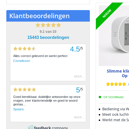
NIEUW
Klantbeoordelingen
9.1
van
10
15443 beoordelingen
4.5
/
5
Alles correct geleverd en werkt perfect
Cornelissen
Slimme kl
Op 
MEER
...
5
/
5
OP VOORRAAD
Goed bereikbaar, duidelijke antwoorden op onze
vragen, zeer klantvriendelijk en goed te woord
gestaa...
Bediening via W
Spaans
Meet ook lucht
MEER
...
Werkt met de S