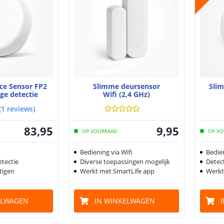
ce Sensor FP2
Slimme deursensor
Sli
ge detectie
Wifi (2,4 GHz)
(
1
reviews
)
83
,
95
9
,
95
OP VOORRAAD
OP VO
Bediening via Wifi
Bedien
tectie
Diverse toepassingen mogelijk
Detect
tigen
Werkt met SmartLife app
Werkt
ELWAGEN
IN WINKELWAGEN