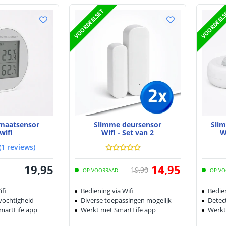
VOORDEELSET
VOORDEEL
imaatsensor
Slimme deursensor
Sli
wifi
Wifi - Set van 2
W
(
1
reviews
)
19
,
95
14
,
95
19
,
90
OP VOORRAAD
OP VO
ifi
Bediening via Wifi
Bedien
vochtigheid
Diverse toepassingen mogelijk
Detect
martLife app
Werkt met SmartLife app
Werkt