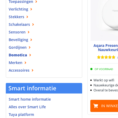
Toepassingen
Verlichting
Stekkers
Schakelaars
Sensoren
Beveiliging
Aqara Presen
Gordijnen
Nauwkeuri
Domotica
Merken
OP VOORRAAD
Accessoires
Werkt op wifi
Nauwkeurige de
Smart informatie
Overal te beves
Smart home informatie
IN WINK
Alles over Smart Life
Tuya platform