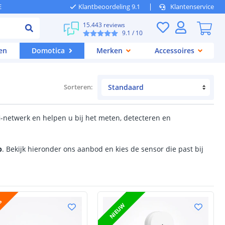
E
Klantbeoordeling 9.1
Klantenservice
15.443 reviews
9.1
/ 10
en
Domotica
Merken
Accessoires
Sorteren
:
i-netwerk en helpen u bij het meten, detecteren en
b
. Bekijk hieronder ons aanbod en kies de sensor die past bij
JS
NIEUW