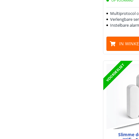
OP VOORRAAD
Multiprotocol c
Verlengbare se
Instelbare alar
IN WINK
VOORDEELSET
Slimme d