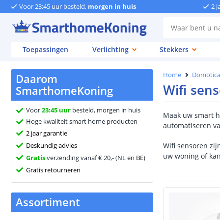
Voor 23:45 uur besteld,
morgen in huis
2 j
Toepassingen
Verlichting
Stekkers
Home
Domotic
Daarom
Wifi sen
SmarthomeKoning
Voor
23:45 uur
besteld, morgen in huis
Maak uw smart 
Hoge kwaliteit smart home producten
automatiseren van
2 jaar garantie
Deskundig advies
Wifi sensoren zij
uw woning of kan
Gratis
verzending vanaf € 20,- (NL en
BE
)
Gratis retourneren
Assortiment