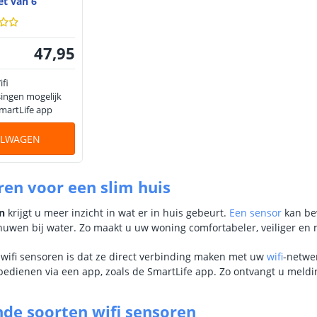
Set van 6
47
,
95
ifi
singen mogelijk
martLife app
ELWAGEN
ren voor een slim huis
n
krijgt u meer inzicht in wat er in huis gebeurt.
Een sensor
kan be
uwen bij water. Zo maakt u uw woning comfortabeler, veiliger en m
 wifi sensoren is dat ze direct verbinding maken met uw
wifi
-netwe
 bedienen via een app, zoals de SmartLife app. Zo ontvangt u meldi
nde soorten wifi sensoren