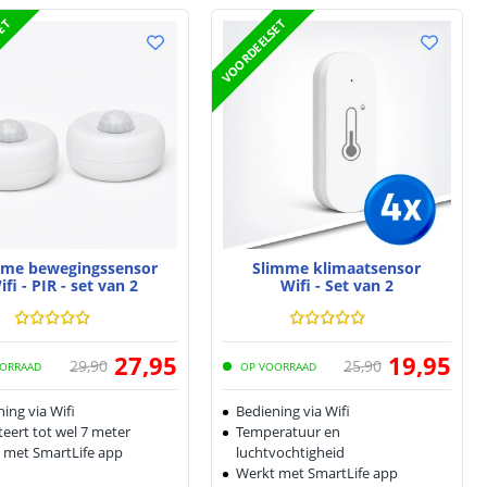
SET
VOORDEELSET
mme bewegingssensor
Slimme klimaatsensor
ifi - PIR - set van 2
Wifi - Set van 2
27
,
95
19
,
95
29
,
90
25
,
90
ORRAAD
OP VOORRAAD
ing via Wifi
Bediening via Wifi
eert tot wel 7 meter
Temperatuur en
 met SmartLife app
luchtvochtigheid
Werkt met SmartLife app