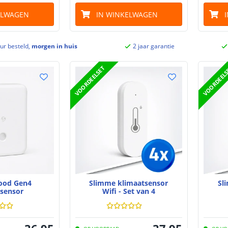
ELWAGEN
IN WINKELWAGEN
ur besteld,
morgen in huis
2 jaar garantie
VOORDEELSET
VOORDEEL
lood Gen4
Slimme klimaatsensor
Sl
 sensor
Wifi - Set van 4