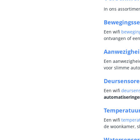
In ons assortimen
Bewegingsse
Een wifi
bewegin
ontvangen of een 
Aanwezighei
Een aanwezighei
voor slimme aut
Deursensor
Een wifi
deursen
automatiseringe
Temperatuu
Een wifi
tempera
de woonkamer, sl
Watersenso