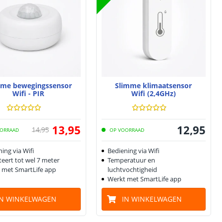
mme bewegingssensor
Slimme klimaatsensor
Wifi - PIR
Wifi (2,4GHz)
13
,
95
12
,
95
14
,
95
ORRAAD
OP VOORRAAD
ing via Wifi
Bediening via Wifi
eert tot wel 7 meter
Temperatuur en
 met SmartLife app
luchtvochtigheid
Werkt met SmartLife app
IN WINKELWAGEN
IN WINKELWAGEN