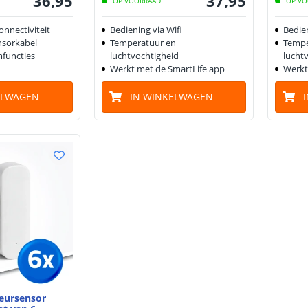
36
,
95
37
,
95
OP VOORRAAD
OP VO
onnectiviteit
Bediening via Wifi
Bedien
nsorkabel
Temperatuur en
Tempe
mfuncties
luchtvochtigheid
lucht
Werkt met de SmartLife app
Werkt
ELWAGEN
IN WINKELWAGEN
eursensor