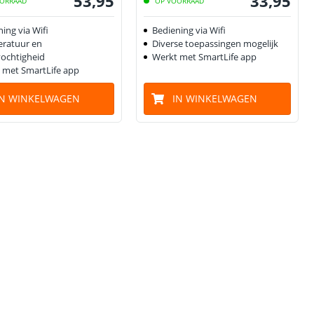
53
,
95
33
,
95
ORRAAD
OP VOORRAAD
ing via Wifi
Bediening via Wifi
ratuur en
Diverse toepassingen mogelijk
vochtigheid
Werkt met SmartLife app
 met SmartLife app
IN WINKELWAGEN
IN WINKELWAGEN