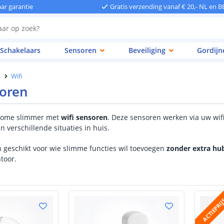
aar garantie
Gratis verzending vanaf € 20,- NL en B
Schakelaars
Sensoren
Beveiliging
Gordijn
a
Wifi
soren
home slimmer met
wifi sensoren
. Deze sensoren werken via uw wif
 verschillende situaties in huis.
n geschikt voor wie slimme functies wil toevoegen
zonder extra hu
toor.
ACTIEPRI