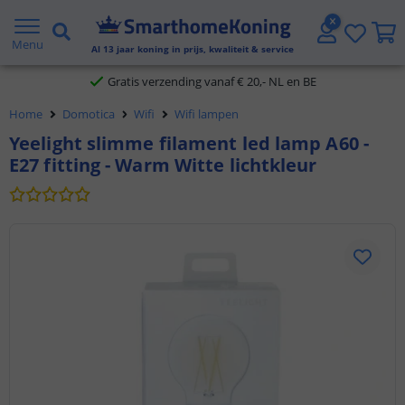
2 jaar garantie
Menu
Al
13
jaar koning in prijs, kwaliteit & service
Gratis verzending vanaf € 20,- NL en BE
Home
Domotica
Wifi
Wifi lampen
Klantbeoordeling 9.1
Yeelight slimme filament led lamp A60 -
E27 fitting - Warm Witte lichtkleur
Voor 23:45 uur besteld,
morgen in huis