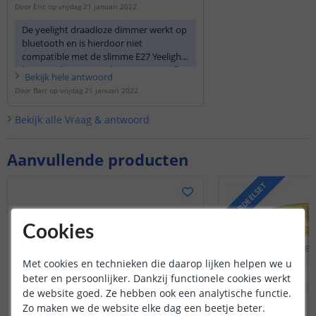
Door
Eric
op
vrijdag 21 januari 2022
De yeelight draadloze dimmer werkt op
bluetooth en is hierdoor niet
compatible met de slimme E27 Yeelight
lamp. De lampen werken met een wifi
Bekijk
hele
antwoord
signaal. Dit is anders dan bluetooth.
Door
Bart
op
vrijdag 21 januari 2022
Bekijk alle
Vraag & antwoord
Aanvullende producten
VOORDEELSET
Cookies
Met cookies en technieken die daarop lijken helpen we u
beter en persoonlijker. Dankzij functionele cookies werkt
de website goed. Ze hebben ook een analytische functie.
Zo maken we de website elke dag een beetje beter.