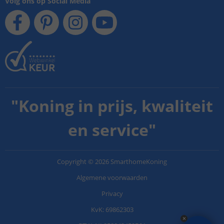
Volg ons op Social Media
"
Koning in prijs, kwaliteit
en service
"
Copyright
©
2026
SmarthomeKoning
Algemene voorwaarden
Privacy
KvK: 69862303