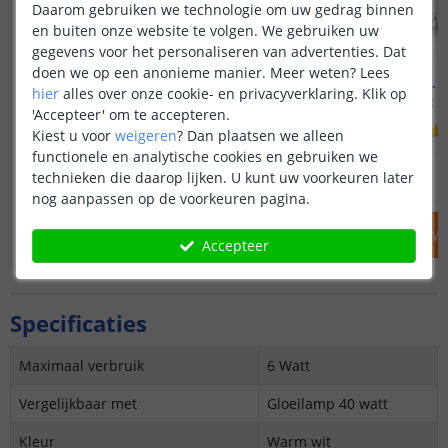
Daarom gebruiken we technologie om uw gedrag binnen
en buiten onze website te volgen. We gebruiken uw
gegevens voor het personaliseren van advertenties. Dat
doen we op een anonieme manier.
Meer weten?
Lees
Yeelight - E27 fitting
Yeelight - 
hier
alles over onze cookie- en privacyverklaring. Klik op
8 watt - RGBWW
4,8 watt 
'Accepteer' om te accepteren.
Kiest u voor
weigeren
?
Dan plaatsen we alleen
functionele en analytische cookies en gebruiken we
29
,
99
technieken die daarop lijken. U kunt uw voorkeuren later
OP VOORRAAD
OP VOORRAAD
nog aanpassen op de voorkeuren pagina.
IN WINKELWAGEN
IN WINKELW
Accepteer
Specificaties
Maximaal verbruik
6 Watt
Vergelijkbaar met
Gloeilamp 40 watt
Kleur
Warm wit