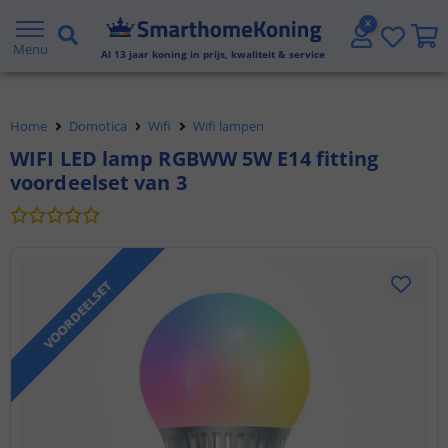
2 jaar garantie
Menu
Gratis verzending vanaf € 20,- NL en BE
Al
13
jaar koning in prijs, kwaliteit & service
Klantbeoordeling 9.1
Home
Domotica
Wifi
Wifi lampen
Voor 23:45 uur besteld,
morgen in huis
WIFI LED lamp RGBWW 5W E14 fitting
voordeelset van 3
VOORDEELSET