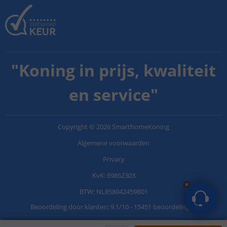
"
Koning in prijs, kwaliteit
en service
"
Copyright
©
2026
SmarthomeKoning
Algemene voorwaarden
Privacy
KvK: 69862303
BTW: NL858042459B01
Beoordeling door klanten:
9.1
/
10
-
15451 beoordelingen