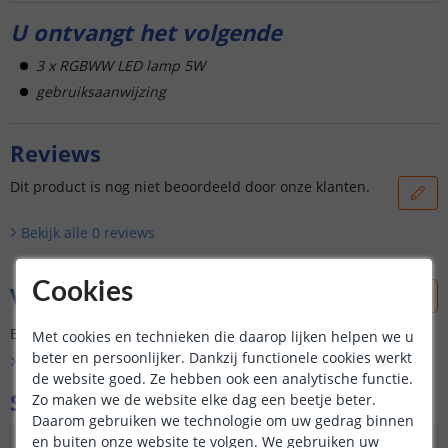
U ontvangt het volgende
3 x RGBWW LED lamp 5W
gebruiksaanwijzing
Reviews
Dit product is nog niet beoordeeld door onze klanten.
Bekijk alle
0
reviews
Cookies
Vraag & antwoord
Er is nog geen vraag gesteld over dit product.
Met cookies en technieken die daarop lijken helpen we u
beter en persoonlijker. Dankzij functionele cookies werkt
Bekijk alle
Vraag & antwoord
de website goed. Ze hebben ook een analytische functie.
Specificaties
Zo maken we de website elke dag een beetje beter.
Daarom gebruiken we technologie om uw gedrag binnen
en buiten onze website te volgen. We gebruiken uw
Maximaal verbruik
5 Watt