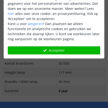
gegevens voor het personaliseren van advertenties. Dat
Vergelijkbaar met
Gloeilamp 40 watt
doen we op een anonieme manier.
Meer weten?
Lees
hier
alles over onze cookie- en privacyverklaring. Klik op
Kleur
RGB + warm & koud wit
'Accepteer' om te accepteren.
Kiest u voor
weigeren
?
Dan plaatsen we alleen
Kleurtemperatuur (Kelvin)
2700-6500 (instelbaar)
functionele en analytische cookies en gebruiken we
technieken die daarop lijken. U kunt uw voorkeuren later
Dimbaar
Ja
nog aanpassen op de voorkeuren pagina.
Fitting
E14
Accepteer
Voltage
230V
Aantal branduren
50.000
Hoogte lamp
117 mm
Breedte / dikte lamp
60 mm
Garantie
5 jaar