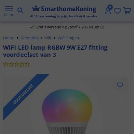
2 jaar garantie
Menu
Al
13
jaar koning in prijs, kwaliteit & service
Gratis verzending vanaf € 20,- NL en BE
Home
Domotica
Wifi
Wifi lampen
Klantbeoordeling 9.1
WIFI LED lamp RGBW 9W E27 fitting
voordeelset van 3
Voor 23:45 uur besteld,
morgen in huis
VOORDEELSET