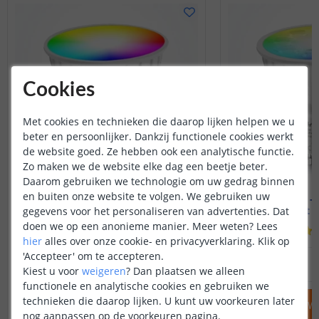
Cookies
Met cookies en technieken die daarop lijken helpen we u
beter en persoonlijker. Dankzij functionele cookies werkt
de website goed. Ze hebben ook een analytische functie.
Zo maken we de website elke dag een beetje beter.
Daarom gebruiken we technologie om uw gedrag binnen
en buiten onze website te volgen. We gebruiken uw
Wifi spot - GU10 fitting
Wifi spot - 
4 Watt - RGBWW
4 watt 
gegevens voor het personaliseren van advertenties. Dat
doen we op een anonieme manier.
Meer weten?
Lees
(
27
reviews
)
hier
alles over onze cookie- en privacyverklaring. Klik op
'Accepteer' om te accepteren.
14
,
95
OP VOORRAAD
OP VOORRAAD
Kiest u voor
weigeren
?
Dan plaatsen we alleen
functionele en analytische cookies en gebruiken we
technieken die daarop lijken. U kunt uw voorkeuren later
IN WINKELWAGEN
IN WINKELW
nog aanpassen op de voorkeuren pagina.