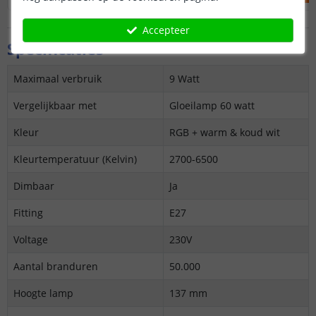
Accepteer
Specificaties
Maximaal verbruik
9 Watt
Vergelijkbaar met
Gloeilamp 60 watt
Kleur
RGB + warm & koud wit
Kleurtemperatuur (Kelvin)
2700-6500
Dimbaar
Ja
Fitting
E27
Voltage
230V
Aantal branduren
50.000
Hoogte lamp
137 mm