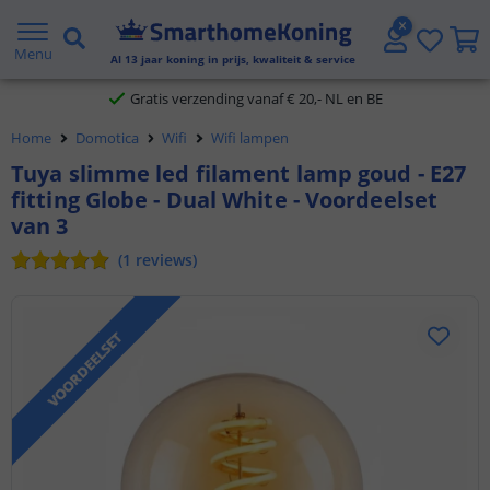
2 jaar garantie
Menu
Al
13
jaar koning in prijs, kwaliteit & service
Gratis verzending vanaf € 20,- NL en BE
Home
Domotica
Wifi
Wifi lampen
Klantbeoordeling 9.1
Tuya slimme led filament lamp goud - E27
fitting Globe - Dual White - Voordeelset
Voor 23:45 uur besteld,
morgen in huis
van 3
(
1
reviews
)
VOORDEELSET