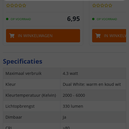
6
,
95
OP VOORRAAD
OP VOORRAAD
IN WINKELWAGEN
IN WINKELW
Specificaties
Maximaal verbruik
4.3 watt
Kleur
Dual White: warm en koud wit
Kleurtemperatuur (Kelvin)
2000 - 6000
Lichtopbrengst
330 lumen
Dimbaar
Ja
CRI
>80