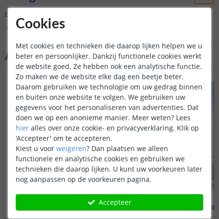
Er is nog geen vraag gesteld over dit product.
Cookies
Bekijk alle
Vraag & antwoord
Met cookies en technieken die daarop lijken helpen we u
Aanvullende producten
beter en persoonlijker. Dankzij functionele cookies werkt
de website goed. Ze hebben ook een analytische functie.
VOORDEELSET
Zo maken we de website elke dag een beetje beter.
Daarom gebruiken we technologie om uw gedrag binnen
en buiten onze website te volgen. We gebruiken uw
gegevens voor het personaliseren van advertenties. Dat
doen we op een anonieme manier.
Meer weten?
Lees
hier
alles over onze cookie- en privacyverklaring. Klik op
'Accepteer' om te accepteren.
Kiest u voor
weigeren
?
Dan plaatsen we alleen
functionele en analytische cookies en gebruiken we
technieken die daarop lijken. U kunt uw voorkeuren later
nog aanpassen op de voorkeuren pagina.
Accepteer
Wifi lamp - E27 fitting
Wifi lamp -
9 watt - RGBWW
9 watt 