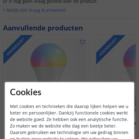
Er is nog geen vraag gesteld over dit product.
Bekijk alle
Vraag & antwoord
Aanvullende producten
VOORDEELSET
VOORDEELSET
Cookies
Met cookies en technieken die daarop lijken helpen we u
beter en persoonlijker. Dankzij functionele cookies werkt
de website goed. Ze hebben ook een analytische functie.
Wifi lamp - E27 fitting
Wifi lamp -
Zo maken we de website elke dag een beetje beter.
9 watt - RGBWW
9 watt 
Daarom gebruiken we technologie om uw gedrag binnen
en buiten onze website te volgen. We gebruiken uw