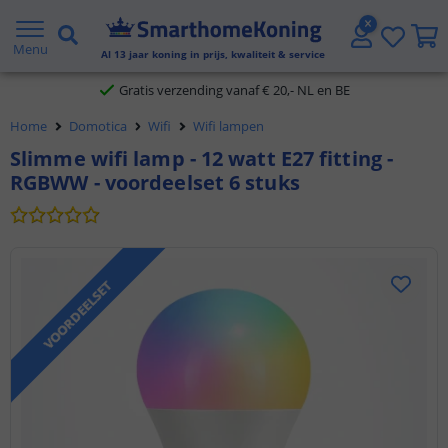
2 jaar garantie
Menu
Al
13
jaar koning in prijs, kwaliteit & service
Gratis verzending vanaf € 20,- NL en BE
Home
Domotica
Wifi
Wifi lampen
Klantbeoordeling 9.1
Slimme wifi lamp - 12 watt E27 fitting -
RGBWW - voordeelset 6 stuks
Voor 23:45 uur besteld,
morgen in huis
VOORDEELSET