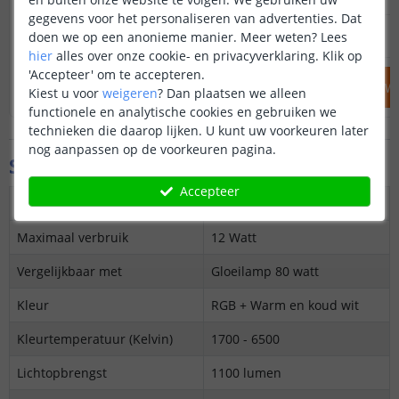
gegevens voor het personaliseren van advertenties. Dat
19
,
95
20
,
85
doen we op een anonieme manier.
Meer weten?
Lees
OP VOORRAAD
OP VOORRAAD
hier
alles over onze cookie- en privacyverklaring. Klik op
'Accepteer' om te accepteren.
IN WINKELWAGEN
IN WINKELW
Kiest u voor
weigeren
?
Dan plaatsen we alleen
functionele en analytische cookies en gebruiken we
technieken die daarop lijken. U kunt uw voorkeuren later
nog aanpassen op de voorkeuren pagina.
Specificaties
Accepteer
Protocol
Wifi (2,4 GHz)
Maximaal verbruik
12 Watt
Vergelijkbaar met
Gloeilamp 80 watt
Kleur
RGB + Warm en koud wit
Kleurtemperatuur (Kelvin)
1700 - 6500
Lichtopbrengst
1100 lumen