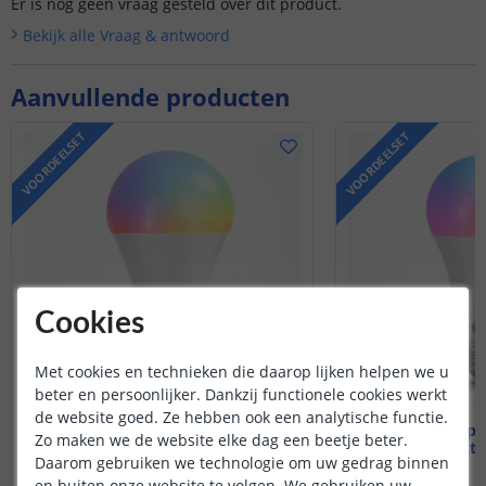
Er is nog geen vraag gesteld over dit product.
Bekijk alle
Vraag & antwoord
Aanvullende producten
VOORDEELSET
VOORDEELSET
Cookies
Met cookies en technieken die daarop lijken helpen we u
beter en persoonlijker. Dankzij functionele cookies werkt
de website goed. Ze hebben ook een analytische functie.
Wifi lamp - E27 fitting
Wifi lamp -
Zo maken we de website elke dag een beetje beter.
9 watt - RGBWW
12 watt
Daarom gebruiken we technologie om uw gedrag binnen
en buiten onze website te volgen. We gebruiken uw