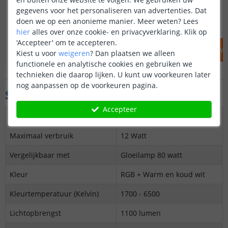
gegevens voor het personaliseren van advertenties. Dat
19
,
95
20
,
85
doen we op een anonieme manier.
Meer weten?
Lees
OP VOORRAAD
OP VOORRAAD
hier
alles over onze cookie- en privacyverklaring. Klik op
'Accepteer' om te accepteren.
IN WINKELWAGEN
IN WINKELW
Kiest u voor
weigeren
?
Dan plaatsen we alleen
functionele en analytische cookies en gebruiken we
technieken die daarop lijken. U kunt uw voorkeuren later
nog aanpassen op de voorkeuren pagina.
Specificaties
Accepteer
Protocol
Wifi (2,4 GHz)
Maximaal verbruik
12 Watt
Vergelijkbaar met
Gloeilamp 80 watt
Kleur
RGB + Warm en koud wit
Kleurtemperatuur (Kelvin)
1700 - 6500
Lichtopbrengst
1100 lumen