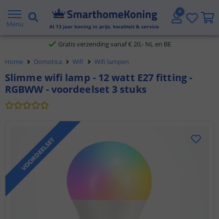
2 jaar garantie
Menu
Al
13
jaar koning in prijs, kwaliteit & service
Gratis verzending vanaf € 20,- NL en BE
Home
Domotica
Wifi
Wifi lampen
Klantbeoordeling 9.1
Slimme wifi lamp - 12 watt E27 fitting -
RGBWW - voordeelset 3 stuks
Voor 23:45 uur besteld,
morgen in huis
VOORDEELSET