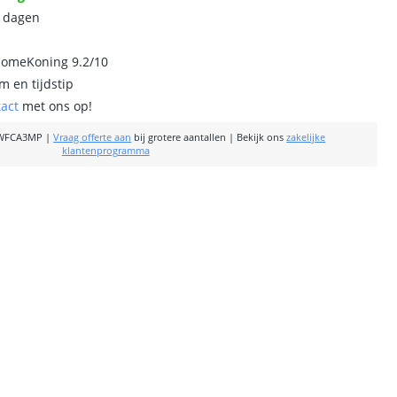
0 dagen
homeKoning 9.2/10
m en tijdstip
tact
met ons op!
WFCA3MP
|
Vraag offerte aan
bij grotere aantallen
|
Bekijk ons
zakelijke
klantenprogramma