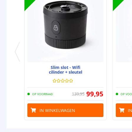
Slim slot - Wifi
cilinder + sleutel
99
,
95
139
,
95
OP VOORRAAD
OP VOO
IN WINKELWAGEN
I