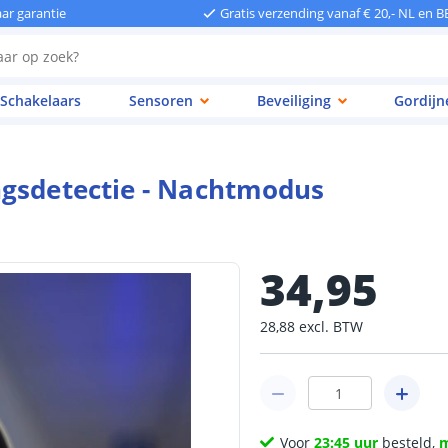
aar garantie
Gratis verzending vanaf € 20,- NL en B
Schakelaars
Sensoren
Beveiliging
Gordijn
ngsdetectie - Nachtmodus
34
,
95
28
,
88
excl.
BTW
Voor
23:45 uur
besteld,