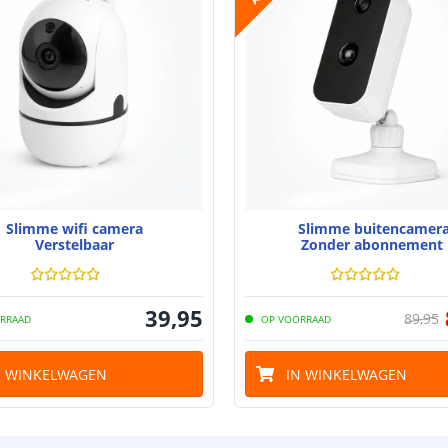
Slimme wifi camera
Slimme buitencamer
Verstelbaar
Zonder abonnement
39
,
95
89
,
95
RRAAD
OP VOORRAAD
N WINKELWAGEN
IN WINKELWAGEN