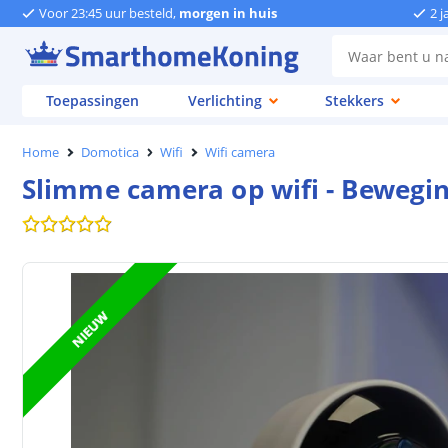
Voor 23:45 uur besteld,
morgen in huis
2 j
Toepassingen
Verlichting
Stekkers
Home
Domotica
Wifi
Wifi camera
Slimme camera op wifi - Bewegi
NIEUW