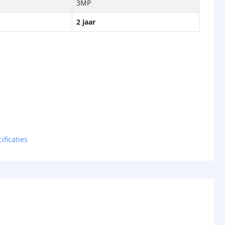
3MP
2 jaar
ificaties