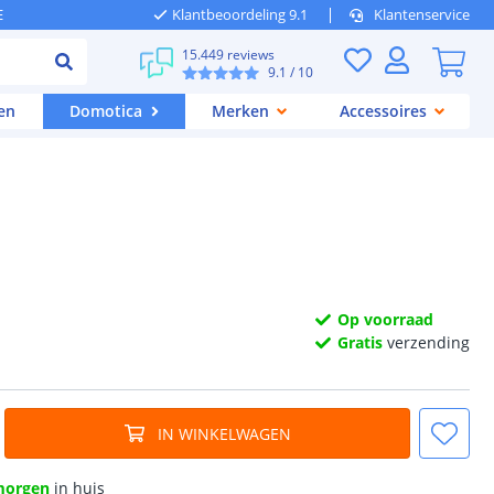
E
Klantbeoordeling 9.1
Klantenservice
15.449 reviews
9.1
/ 10
en
Domotica
Merken
Accessoires
Op voorraad
Gratis
verzending
IN WINKELWAGEN
morgen
in huis