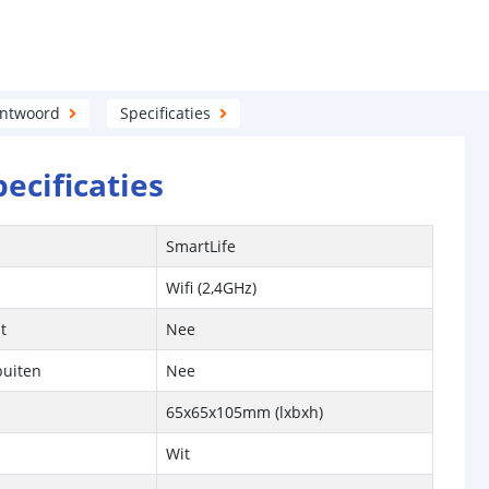
antwoord
Specificaties
pecificaties
SmartLife
Wifi (2,4GHz)
t
Nee
buiten
Nee
65x65x105mm (lxbxh)
Wit