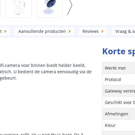
t
Aanvullende producten
Reviews
Vraag & 
Korte s
fi-camera voor binnen biedt helder beeld,
Werkt met
atisch. U bedient de camera eenvoudig via de
 gebeurt.
Protocol
Gateway vereis
Geschikt voor 
Afmetingen
Kleur
woning, zelfs als u niet thuis bent. De 3