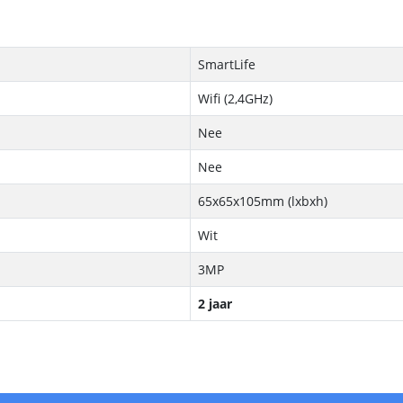
SmartLife
Wifi (2,4GHz)
Nee
Nee
65x65x105mm (lxbxh)
Wit
3MP
2 jaar