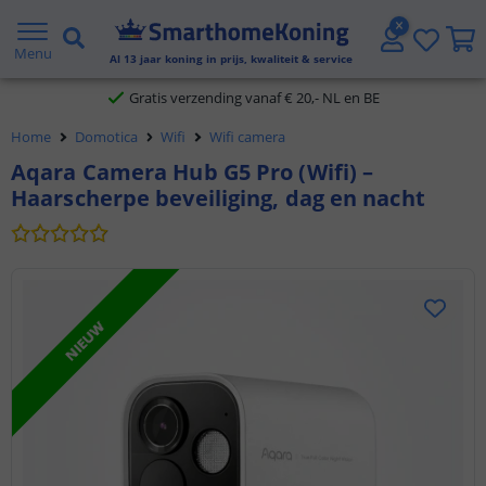
2 jaar garantie
Menu
Al
13
jaar koning in prijs, kwaliteit & service
Gratis verzending vanaf € 20,- NL en BE
Home
Domotica
Wifi
Wifi camera
Klantbeoordeling 9.1
Aqara Camera Hub G5 Pro (Wifi) –
Haarscherpe beveiliging, dag en nacht
Voor 23:45 uur besteld,
morgen in huis
NIEUW