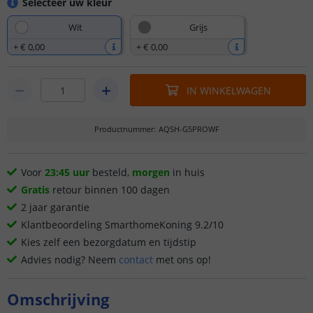
Selecteer uw kleur
Wit
Grijs
+
€ 0
,
00
+
€ 0
,
00
IN WINKELWAGEN
Productnummer
:
AQSH-G5PROWF
Voor
23:45 uur
besteld,
morgen
in huis
Gratis
retour binnen 100 dagen
2 jaar garantie
Klantbeoordeling SmarthomeKoning 9.2/10
Kies zelf een bezorgdatum en tijdstip
Advies nodig? Neem
contact
met ons op!
Omschrijving