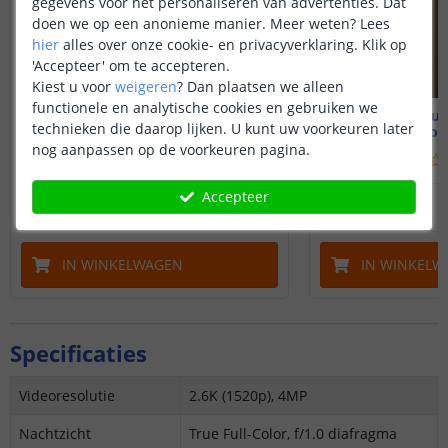
gegevens voor het personaliseren van advertenties. Dat
doen we op een anonieme manier.
Meer weten?
Lees
hier
alles over onze cookie- en privacyverklaring. Klik op
'Accepteer' om te accepteren.
Kiest u voor
weigeren
?
Dan plaatsen we alleen
functionele en analytische cookies en gebruiken we
Aqara Camera Hub G3
Aqara Hub
technieken die daarop lijken. U kunt uw voorkeuren later
Met AI-gezichtsherkenning
Met ingebou
nog aanpassen op de voorkeuren pagina.
Accepteer
119
,
99
OP VOORRAAD
OP VOORRAAD
IN WINKELWAGEN
IN WINKELW
Specificaties
Videoresolutie
2.6K (1520p), 4MP
Nachtzicht
True Full-Color, f/1.0 diafragma