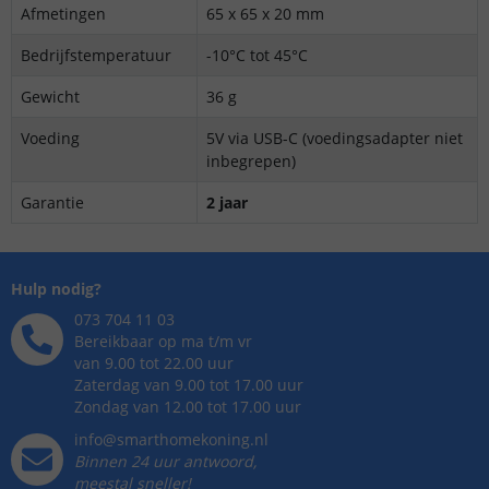
Afmetingen
65 x 65 x 20 mm
Bedrijfstemperatuur
-10°C tot 45°C
Gewicht
36 g
Voeding
5V via USB-C (voedingsadapter niet
inbegrepen)
Garantie
2 jaar
Hulp nodig?
073 704 11 03
Bereikbaar op ma t/m vr
van 9.00 tot 22.00 uur
Zaterdag van 9.00 tot 17.00 uur
Zondag van 12.00 tot 17.00 uur
info@smarthomekoning.nl
Binnen 24 uur antwoord,
meestal sneller!