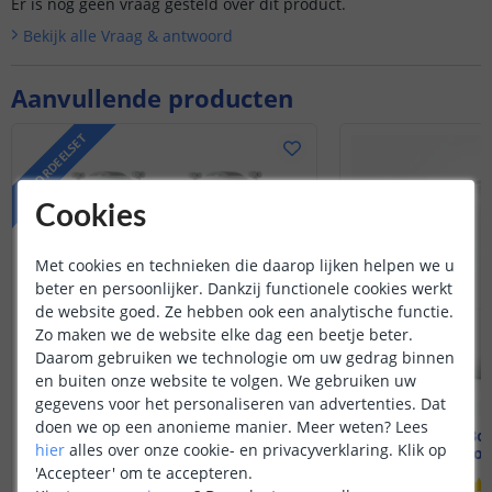
Er is nog geen vraag gesteld over dit product.
Bekijk alle
Vraag & antwoord
Aanvullende producten
VOORDEELSET
Cookies
Met cookies en technieken die daarop lijken helpen we u
beter en persoonlijker. Dankzij functionele cookies werkt
de website goed. Ze hebben ook een analytische functie.
Zo maken we de website elke dag een beetje beter.
Daarom gebruiken we technologie om uw gedrag binnen
en buiten onze website te volgen. We gebruiken uw
gegevens voor het personaliseren van advertenties. Dat
doen we op een anonieme manier.
Meer weten?
Lees
SwitchBot Curtain 3
SwitchBot
hier
alles over onze cookie- en privacyverklaring. Klik op
Geschikt voor U-rail | Set
Geschikt voor
'Accepteer' om te accepteren.
(
8
reviews
)