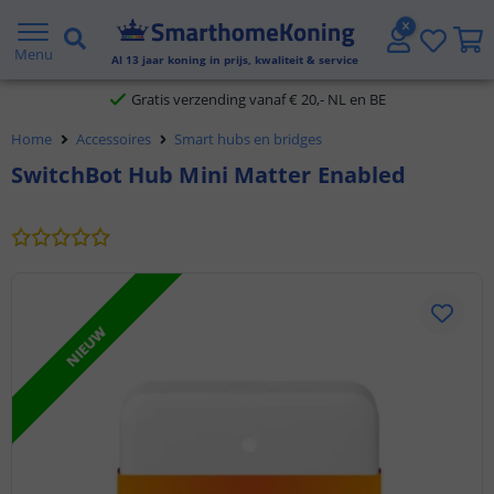
2 jaar garantie
Menu
Al
13
jaar koning in prijs, kwaliteit & service
Gratis verzending vanaf € 20,- NL en BE
Home
Accessoires
Smart hubs en bridges
Klantbeoordeling 9.1
SwitchBot Hub Mini Matter Enabled
Voor 23:45 uur besteld,
morgen in huis
NIEUW