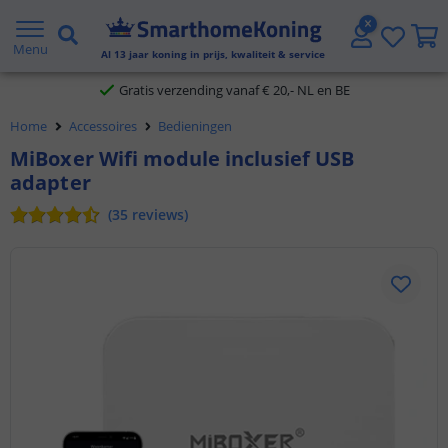
2 jaar garantie
Menu
Al
13
jaar koning in prijs, kwaliteit & service
Gratis verzending vanaf € 20,- NL en BE
Klantbeoordeling 9.1
Home
Accessoires
Bedieningen
Voor 23:45 uur besteld,
morgen in huis
MiBoxer Wifi module inclusief USB
adapter
(
35
reviews
)