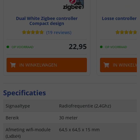
Dual White Zigbee controller
Losse controller
Compact design
R
(
19
reviews
)
22
,
95
OP VOORRAAD
OP VOORRAAD
IN WINKELWAGEN
IN WINKELW
Specificaties
Signaaltype
Radiofrequentie (2,4Ghz)
Bereik
30 meter
Afmeting wifi-module
64,5 x 64,5 x 15 mm
(LxBxH)