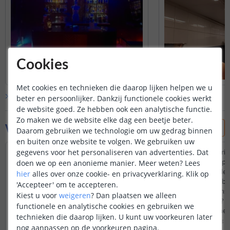
Cookies
Met cookies en technieken die daarop lijken helpen we u
Bekijk alle
klantfoto’s
beter en persoonlijker. Dankzij functionele cookies werkt
de website goed. Ze hebben ook een analytische functie.
Zo maken we de website elke dag een beetje beter.
Vraag & antwoord
Daarom gebruiken we technologie om uw gedrag binnen
en buiten onze website te volgen. We gebruiken uw
gegevens voor het personaliseren van advertenties. Dat
Ik heb een wifi module aangeschaft voor
Ik kan meerdere strip
mijn lampen. Kan ik het ook koppelen aan
bedienen via de app o
doen we op een anonieme manier.
Meer weten?
Lees
mij Google home. Zoja welke naam moet ik
mijn vrouw graag dez
hier
alles over onze cookie- en privacyverklaring. Klik op
toevoegen in mijn Google home App om
met haar eigen mobie
'Accepteer' om te accepteren.
het te koppelen. Op de wifi module doos
vanuit 1 mobiel aansl
Kiest u voor
weigeren
?
Dan plaatsen we alleen
staat support Google assissant control.
module? Klopt dat? zo 
functionele en analytische cookies en gebruiken we
mogelijkheid om met 
Door
Jim
op
woensdag 26 april 2023
technieken die daarop lijken. U kunt uw voorkeuren later
telefoons dezelfde str
Door
Johan
op
maandag 13
nog aanpassen op de voorkeuren pagina.
Het zou inderdaad moeten kunnen. In