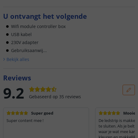
U ontvangt het volgende
Wifi module controller box
USB kabel
230V adapter
Gebruiksaanwij...
Bekijk alle
s
Reviews
9.2
Gebaseerd op
35
reviews
Super goed
Mooie l
Super content mee !
De ledstrip is makkel
te sluiten. Als je belt
waar je wat mee kan
kleuren en makkelijk i