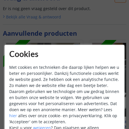
Er is nog geen vraag gesteld over dit product.
Bekijk alle
Vraag & antwoord
Aanvullende producten
NIEUW
NIEUW
Cookies
Met cookies en technieken die daarop lijken helpen we u
beter en persoonlijker. Dankzij functionele cookies werkt
de website goed. Ze hebben ook een analytische functie.
Zo maken we de website elke dag een beetje beter.
Daarom gebruiken we technologie om uw gedrag binnen
en buiten onze website te volgen. We gebruiken uw
gegevens voor het personaliseren van advertenties. Dat
doen we op een anonieme manier.
Meer weten?
Lees
hier
alles over onze cookie- en privacyverklaring. Klik op
'Accepteer' om te accepteren.
Anti-lost Finder Zwart
Anti-lost 
Compatibel met Apple
Compatibel
Kiest u voor
weigeren
?
Dan plaatsen we alleen