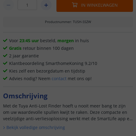
IN WINKELWAGEN
Productnummer
:
TUSH-SSZW
Voor
23:45 uur
besteld,
morgen
in huis
Gratis
retour binnen 100 dagen
2 jaar garantie
Klantbeoordeling SmarthomeKoning 9.2/10
Kies zelf een bezorgdatum en tijdstip
Advies nodig? Neem
contact
met ons op!
Omschrijving
Met de Tuya Anti-Lost Finder hoeft u nooit meer bang te zijn
om uw waardevolle spullen kwijt te raken. Deze compacte en
veelzijdige anti-verliesoplossing werkt met de SmartLife app en
is compatibel met zowel iOS als Android-apparaten. Pe...
Bekijk volledige omschrijving