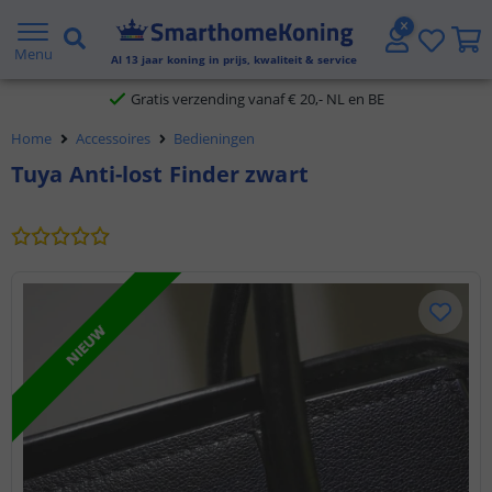
2 jaar garantie
Menu
Al
13
jaar koning in prijs, kwaliteit & service
Gratis verzending vanaf € 20,- NL en BE
Home
Accessoires
Bedieningen
Klantbeoordeling 9.1
Tuya Anti-lost Finder zwart
Voor 23:45 uur besteld,
morgen in huis
NIEUW