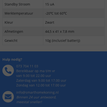
Standby Stroom
15 uA
Werktemperatuur
-20℃ tot 60℃
Kleur
Zwart
Afmetingen
44,5 x 41 x 7,8 mm
Gewicht
10g (inclusief batterij)
Hulp nodig?
073 704 11 03
Bereikbaar op ma t/m vr
van 9.00 tot 22.00 uur
Zaterdag van 9.00 tot 17.00 uur
Zondag van 12.00 tot 17.00 uur
info@smarthomekoning.nl
Binnen 24 uur antwoord,
meestal sneller!