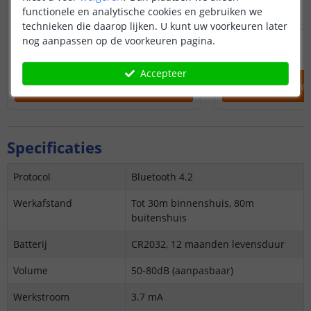
functionele en analytische cookies en gebruiken we
technieken die daarop lijken. U kunt uw voorkeuren later
nog aanpassen op de voorkeuren pagina.
14
,
95
OP VOORRAAD
OP VOORRAAD
Accepteer
IN WINKELWAGEN
IN WINKELW
Specificaties
Protocol
Bluetooth 4.2
Werkafstand
Tot 30m binnenshuis, 80m
buitenshuis
Batterij
CR2032, 12 maanden levensduur
Volume
50-80dB (aanpasbaar)
Werkstroom
3.7 mA