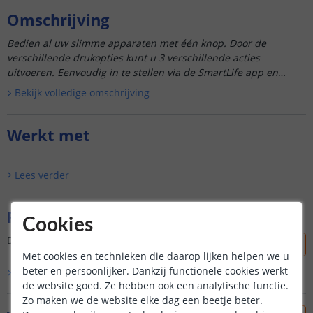
Omschrijving
Bedien al uw slimme apparaten met één knop. Door de
verschillende drukopties kunt u 3 verschillende acties
uitvoeren. Eenvoudig in te stellen via de SmartLife app en
makkelijk te plaat...
Bekijk volledige omschrijving
Werkt met
Lees verder
Reviews
Cookies
Dit product is nog niet beoordeeld door onze klanten.
Met cookies en technieken die daarop lijken helpen we u
beter en persoonlijker. Dankzij functionele cookies werkt
Bekijk alle
0
reviews
de website goed. Ze hebben ook een analytische functie.
Zo maken we de website elke dag een beetje beter.