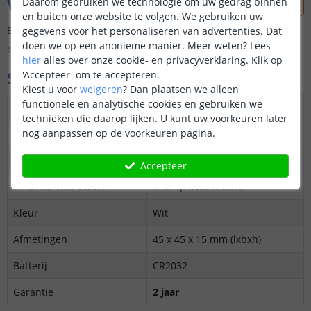
Vraag & antwoord
Daarom gebruiken we technologie om uw gedrag binnen
en buiten onze website te volgen. We gebruiken uw
Er is nog geen vraag gesteld over dit product.
gegevens voor het personaliseren van advertenties. Dat
doen we op een anonieme manier.
Meer weten?
Lees
Bekijk alle
Vraag & antwoord
hier
alles over onze cookie- en privacyverklaring. Klik op
Specificaties
'Accepteer' om te accepteren.
Kiest u voor
weigeren
?
Dan plaatsen we alleen
functionele en analytische cookies en gebruiken we
Werkt met
SmartLife
technieken die daarop lijken. U kunt uw voorkeuren later
nog aanpassen op de voorkeuren pagina.
Protocol
Zigbee 3.0
Gateway vereist
Ja
Accepteer
Geschikt voor buiten
IP55 spatwaterdicht
Kleur
Wit
Afmetingen
45 x 45 x 15 mm (lxbxh)
Batterij
CR2032
Garantie
2 jaar