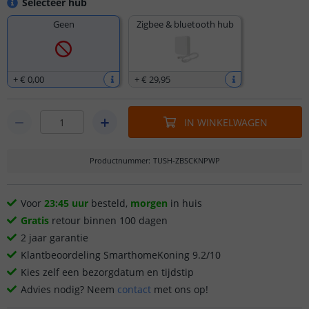
Selecteer hub
Geen
Zigbee & bluetooth hub
+
€ 0
,
00
+
€ 29
,
95
IN WINKELWAGEN
Productnummer
:
TUSH-ZBSCKNPWP
Voor
23:45 uur
besteld,
morgen
in huis
Gratis
retour binnen 100 dagen
2 jaar garantie
Klantbeoordeling SmarthomeKoning 9.2/10
Kies zelf een bezorgdatum en tijdstip
Advies nodig? Neem
contact
met ons op!