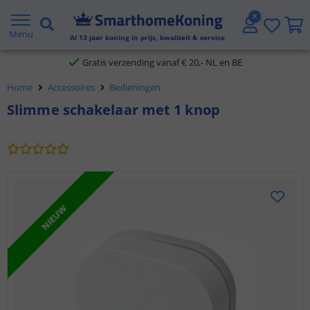
2 jaar garantie
Menu
Al
13
jaar koning in prijs, kwaliteit & service
Gratis verzending vanaf € 20,- NL en BE
Home
Accessoires
Bedieningen
Klantbeoordeling 9.1
Slimme schakelaar met 1 knop
Voor 23:45 uur besteld,
morgen in huis
NIEUW