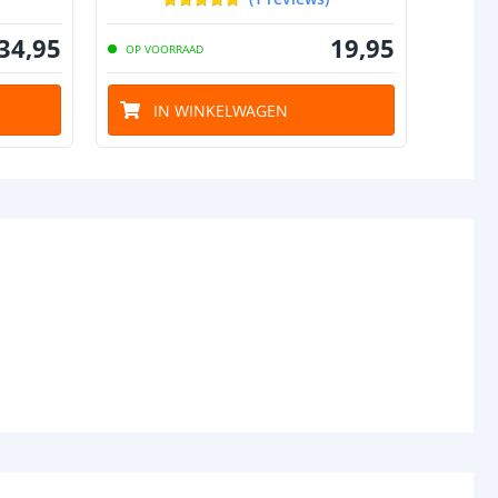
34
,
95
19
,
95
OP VOORRAAD
OP VO
IN WINKELWAGEN
I