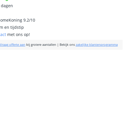
0 dagen
homeKoning 9.2/10
m en tijdstip
tact
met ons op!
Vraag offerte aan
bij grotere aantallen
|
Bekijk ons
zakelijke klantenprogramma