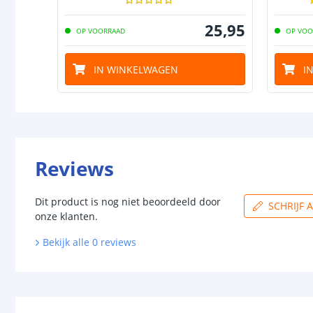
25
,
95
OP VOORRAAD
OP VOO
IN WINKELWAGEN
I
Reviews
Dit product is nog niet beoordeeld door
SCHRIJF 
onze klanten.
Bekijk alle
0
reviews