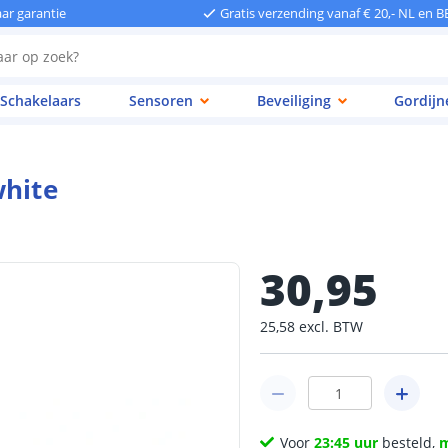
aar garantie
Gratis verzending vanaf € 20,- NL en B
Schakelaars
Sensoren
Beveiliging
Gordijn
white
30
,
95
25
,
58
excl.
BTW
Voor
23:45 uur
besteld,