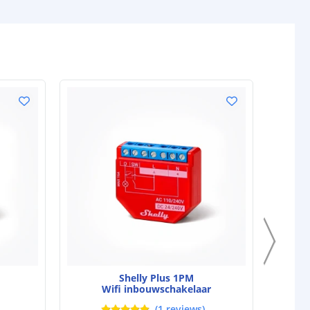
NIEUW
Shelly Plus 1PM
Wifi inbouwschakelaar
Bl
(
1
reviews
)