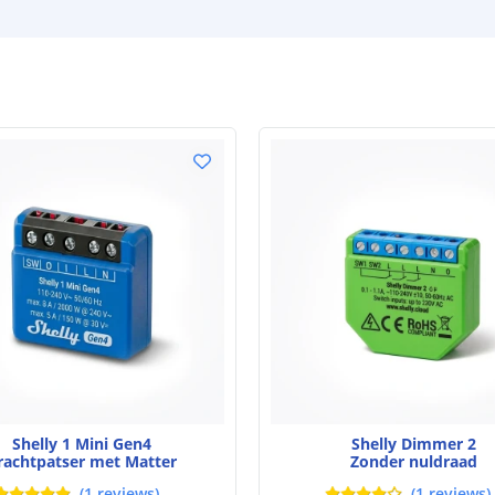
Shelly 1 Mini Gen4
Shelly Dimmer 2
rachtpatser met Matter
Zonder nuldraad
(
1
reviews
)
(
1
reviews
)