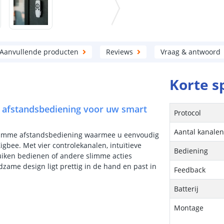
Aanvullende producten
Reviews
Vraag & antwoord
Korte s
 afstandsbediening voor uw smart
Protocol
Aantal kanale
slimme afstandsbediening waarmee u eenvoudig
gbee. Met vier controlekanalen, intuïtieve
Bediening
luiken bedienen of andere slimme acties
dzame design ligt prettig in de hand en past in
Feedback
Batterij
Montage