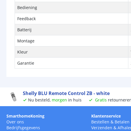
Bediening
Feedback
Batterij
Montage
Kleur
Garantie
Shelly BLU Remote Control ZB - white
Nu besteld,
morgen
in huis
Gratis
retournere
SmarthomeKoning
Klantenservice
Over ons
Bestellen
&
Betalen
Bedrijfsgegevens
Verzenden
&
Afhale