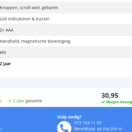
Knoppen, scroll‑wiel, gebaren
Led indicatoren & buzzer
2× AAA
Handheld, magnetische bevestiging
Wit
2 jaar
30
,
95
n
2
jaar
garantie
Morgen bezor
Hulp nodig?
073 704 11 03
n
Bereikbaar op ma t/m vr