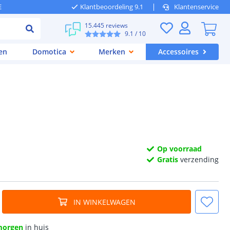
E
Klantbeoordeling 9.1
Klantenservice
15.445 reviews
9.1
/ 10
en
Domotica
Merken
Accessoires
Op voorraad
Gratis
verzending
IN WINKELWAGEN
morgen
in huis