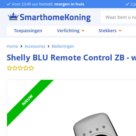
Voor 23:45 uur besteld,
morgen in huis
2 j
Toepassingen
Verlichting
Stekkers
Home
Accessoires
Bedieningen
Shelly BLU Remote Control ZB - 
NIEUW