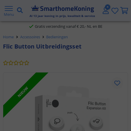
2 jaar garantie
Menu
Al
13
jaar koning in prijs, kwaliteit & service
Gratis verzending vanaf € 20,- NL en BE
Home
Accessoires
Bedieningen
Klantbeoordeling 9.1
Flic Button Uitbreidingsset
Voor 23:45 uur besteld,
morgen in huis
NIEUW