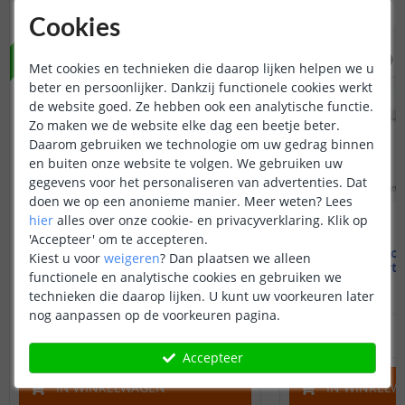
NIEUW
NIEUW
Cookies
Met cookies en technieken die daarop lijken helpen we u
beter en persoonlijker. Dankzij functionele cookies werkt
de website goed. Ze hebben ook een analytische functie.
Zo maken we de website elke dag een beetje beter.
Daarom gebruiken we technologie om uw gedrag binnen
en buiten onze website te volgen. We gebruiken uw
gegevens voor het personaliseren van advertenties. Dat
doen we op een anonieme manier.
Meer weten?
Lees
hier
alles over onze cookie- en privacyverklaring. Klik op
'Accepteer' om te accepteren.
Flic Twist
Flic 
Kiest u voor
weigeren
?
Dan plaatsen we alleen
Slimme draaiknop
Starte
functionele en analytische cookies en gebruiken we
technieken die daarop lijken. U kunt uw voorkeuren later
nog aanpassen op de voorkeuren pagina.
80
,
-
OP VOORRAAD
OP VOORRAAD
Accepteer
IN WINKELWAGEN
IN WINKELW