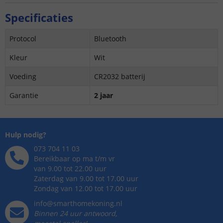
Specificaties
Protocol
Bluetooth
Kleur
Wit
Voeding
CR2032 batterij
Garantie
2 jaar
Hulp nodig?
073 704 11 03
Bereikbaar op ma t/m vr
van 9.00 tot 22.00 uur
Zaterdag van 9.00 tot 17.00 uur
Zondag van 12.00 tot 17.00 uur
info@smarthomekoning.nl
Binnen 24 uur antwoord,