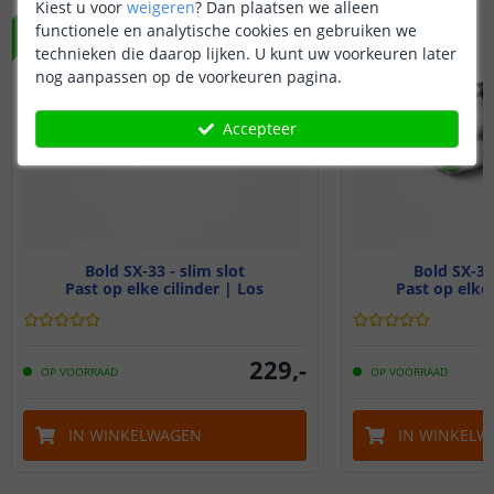
Kiest u voor
weigeren
?
Dan plaatsen we alleen
functionele en analytische cookies en gebruiken we
technieken die daarop lijken. U kunt uw voorkeuren later
nog aanpassen op de voorkeuren pagina.
Accepteer
Bold SX-33 - slim slot
Bold SX-33 
Past op elke cilinder | Los
Past op elke 
229
,
-
OP VOORRAAD
OP VOORRAAD
IN WINKELWAGEN
IN WINKELW