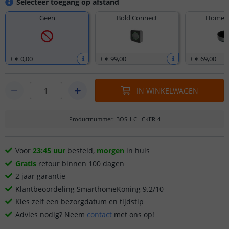
Selecteer toegang op afstand
Geen
Bold Connect
Homey 
+
€ 0
,
00
+
€ 99
,
00
+
€ 69
,
00
IN WINKELWAGEN
Productnummer
:
BOSH-CLICKER-4
Voor
23:45 uur
besteld,
morgen
in huis
Gratis
retour binnen 100 dagen
2 jaar garantie
Klantbeoordeling SmarthomeKoning 9.2/10
Kies zelf een bezorgdatum en tijdstip
Advies nodig? Neem
contact
met ons op!