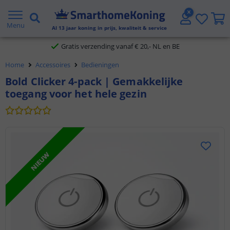
2 jaar garantie
Menu
Al
13
jaar koning in prijs, kwaliteit & service
Gratis verzending vanaf € 20,- NL en BE
Home
Accessoires
Bedieningen
Klantbeoordeling 9.1
Bold Clicker 4-pack | Gemakkelijke
toegang voor het hele gezin
Voor 23:45 uur besteld,
morgen in huis
NIEUW