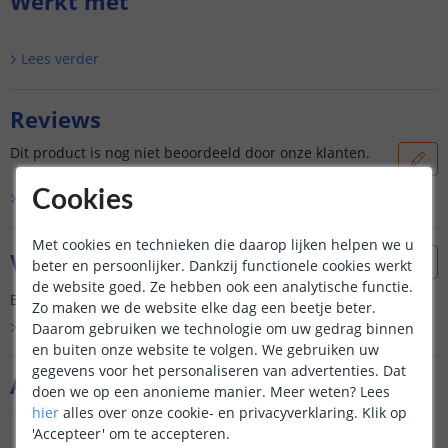
Werkt met
Lees verder
Reviews
Dit product is nog niet beoordeeld door onze klanten.
Cookies
Bekijk alle
0
reviews
Met cookies en technieken die daarop lijken helpen we u
Vraag & antwoord
beter en persoonlijker. Dankzij functionele cookies werkt
de website goed. Ze hebben ook een analytische functie.
Er is nog geen vraag gesteld over dit product.
Zo maken we de website elke dag een beetje beter.
Daarom gebruiken we technologie om uw gedrag binnen
Bekijk alle
Vraag & antwoord
en buiten onze website te volgen. We gebruiken uw
gegevens voor het personaliseren van advertenties. Dat
Aanvullende producten
doen we op een anonieme manier.
Meer weten?
Lees
hier
alles over onze cookie- en privacyverklaring. Klik op
'Accepteer' om te accepteren.
NIEUW
NIEUW