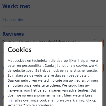
Werkt met
Lees verder
Reviews
Dit product is nog niet beoordeeld door onze klanten.
Cookies
Bekijk alle
0
reviews
Met cookies en technieken die daarop lijken helpen we u
beter en persoonlijker. Dankzij functionele cookies werkt
Vraag & antwoord
de website goed. Ze hebben ook een analytische functie.
Zo maken we de website elke dag een beetje beter.
Er is nog geen vraag gesteld over dit product.
Daarom gebruiken we technologie om uw gedrag binnen
Bekijk alle
Vraag & antwoord
en buiten onze website te volgen. We gebruiken uw
gegevens voor het personaliseren van advertenties. Dat
doen we op een anonieme manier.
Meer weten?
Lees
Aanvullende producten
hier
alles over onze cookie- en privacyverklaring. Klik op
'Accepteer' om te accepteren.