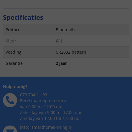
Specificaties
Protocol
Bluetooth
Kleur
Wit
Voeding
CR2032 batterij
Garantie
2 jaar
Hulp nodig?
073 704 11 03
Bereikbaar op ma t/m vr
van 9.00 tot 22.00 uur
Zaterdag van 9.00 tot 17.00 uur
Zondag van 12.00 tot 17.00 uur
info@smarthomekoning.nl