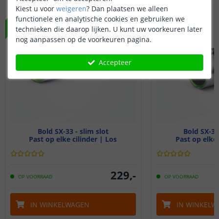
NIEUW
NIEUW
Kiest u voor
weigeren
?
Dan plaatsen we alleen
functionele en analytische cookies en gebruiken we
technieken die daarop lijken. U kunt uw voorkeuren later
nog aanpassen op de voorkeuren pagina.
Accepteer
Bold SX-33 - slim slot
Bold SX-33 
Past op elke cilinder | Los
Past op elke 
229
,
-
OP VOORRAAD
OP VOORRAAD
IN WINKELWAGEN
IN WINKELW