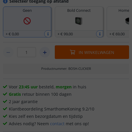
Selecteer toegang op afstand
Geen
Bold Connect
Homey 
+
€ 0
,
00
+
€ 99
,
00
+
€ 69
,
00
IN WINKELWAGEN
Productnummer
:
BOSH-CLICKER
Voor
23:45 uur
besteld,
morgen
in huis
Gratis
retour binnen 100 dagen
2 jaar garantie
Klantbeoordeling SmarthomeKoning 9.2/10
Kies zelf een bezorgdatum en tijdstip
Advies nodig? Neem
contact
met ons op!