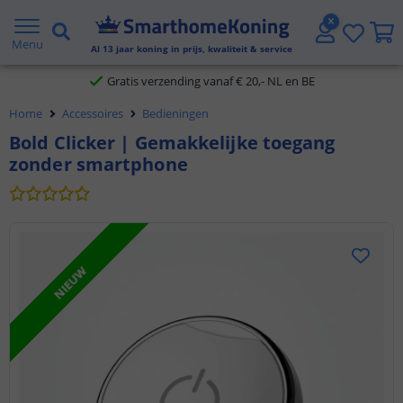
2 jaar garantie
Menu
Al
13
jaar koning in prijs, kwaliteit & service
Gratis verzending vanaf € 20,- NL en BE
Home
Accessoires
Bedieningen
Klantbeoordeling 9.1
Bold Clicker | Gemakkelijke toegang
zonder smartphone
Voor 23:45 uur besteld,
morgen in huis
NIEUW