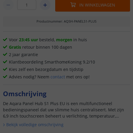
IN WINKELWAGEN
Productnummer
:
AQSH-PANELS1-PLUS
Voor
23:45 uur
besteld,
morgen
in huis
Gratis
retour binnen 100 dagen
2 jaar garantie
Klantbeoordeling SmarthomeKoning 9.2/10
Kies zelf een bezorgdatum en tijdstip
Advies nodig? Neem
contact
met ons op!
Omschrijving
De Aqara Panel Hub S1 Plus EU is een multifunctioneel
bedieningspaneel dat uw slimme huis centraliseert. Met zijn
6,9 inch touchscreen beheert u verlichting, temperatuur,
gordijnen en camera’s via één overzichtelijk scherm. Dit slimme
Bekijk volledige omschrijving
pa...