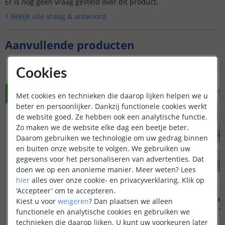
Er is nog geen vraag gesteld over dit product.
Bekijk alle
Vraag & antwoord
Aanvullende producten
NIEUW
NIEUW
Cookies
Met cookies en technieken die daarop lijken helpen we u
beter en persoonlijker. Dankzij functionele cookies werkt
de website goed. Ze hebben ook een analytische functie.
Zo maken we de website elke dag een beetje beter.
Daarom gebruiken we technologie om uw gedrag binnen
en buiten onze website te volgen. We gebruiken uw
gegevens voor het personaliseren van advertenties. Dat
doen we op een anonieme manier.
Meer weten?
Lees
hier
alles over onze cookie- en privacyverklaring. Klik op
'Accepteer' om te accepteren.
Aqara Camera Hub G5 Pro
Aqara Camer
Kiest u voor
weigeren
?
Dan plaatsen we alleen
Met AI - Wifi
Met AI
functionele en analytische cookies en gebruiken we
technieken die daarop lijken. U kunt uw voorkeuren later