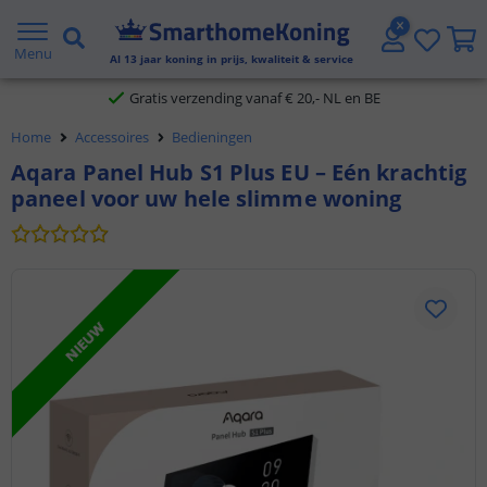
2 jaar garantie
Menu
Al
13
jaar koning in prijs, kwaliteit & service
Gratis verzending vanaf € 20,- NL en BE
Home
Accessoires
Bedieningen
Klantbeoordeling 9.1
Aqara Panel Hub S1 Plus EU – Eén krachtig
paneel voor uw hele slimme woning
Voor 23:45 uur besteld,
morgen in huis
NIEUW