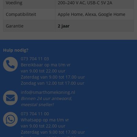
Voeding
200–240 V AC, USB-C 5V 2A
Compatibiliteit
Apple Home, Alexa, Google Home
Garantie
2 jaar
Hulp nodig?
073 704 11 03
Bereikbaar op ma t/m vr
van 9.00 tot 22.00 uur
Zaterdag van 9.00 tot 17.00 uur
Zondag van 12.00 tot 17.00 uur
info@smarthomekoning.nl
Binnen 24 uur antwoord,
meestal sneller!
073 704 11 00
Whatsapp op ma t/m vr
van 9.00 tot 22.00 uur
Zaterdag van 9.00 tot 17.00 uur