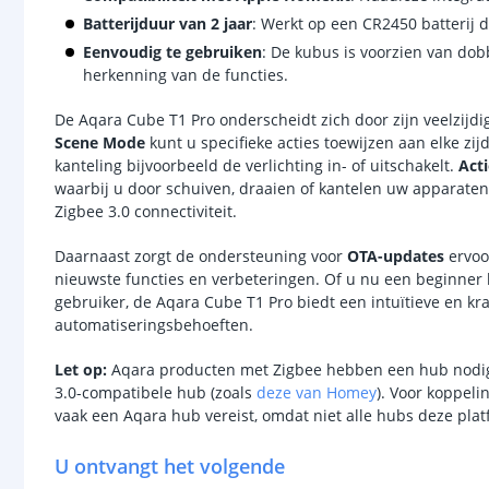
Batterijduur van 2 jaar
: Werkt op een CR2450 batterij d
Eenvoudig te gebruiken
: De kubus is voorzien van dob
herkenning van de functies.
De Aqara Cube T1 Pro onderscheidt zich door zijn veelzijdi
Scene Mode
kunt u specifieke acties toewijzen aan elke z
kanteling bijvoorbeeld de verlichting in- of uitschakelt.
Act
waarbij u door schuiven, draaien of kantelen uw apparate
Zigbee 3.0 connectiviteit.
Daarnaast zorgt de ondersteuning voor
OTA-updates
ervoo
nieuwste functies en verbeteringen. Of u nu een beginner
gebruiker, de Aqara Cube T1 Pro biedt een intuïtieve en kr
automatiseringsbehoeften.
Let op:
Aqara producten met Zigbee hebben een hub nodig
3.0-compatibele hub (zoals
deze van Homey
). Voor koppel
vaak een Aqara hub vereist, omdat niet alle hubs deze pla
U ontvangt het volgende