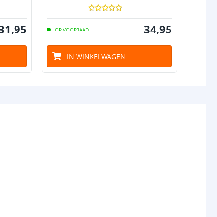
31
,
95
34
,
95
OP VOORRAAD
OP VO
IN WINKELWAGEN
I