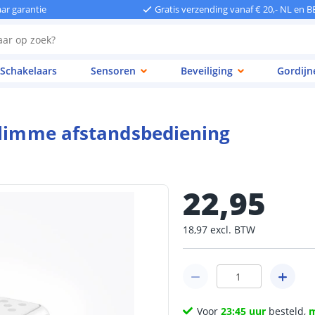
aar garantie
Gratis verzending vanaf € 20,- NL en B
Schakelaars
Sensoren
Beveiliging
Gordijn
slimme afstandsbediening
22
,
95
18
,
97
excl.
BTW
Voor
23:45 uur
besteld,