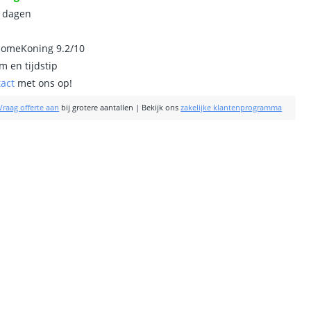
0 dagen
homeKoning 9.2/10
m en tijdstip
tact
met ons op!
Vraag offerte aan
bij grotere aantallen
|
Bekijk ons
zakelijke klantenprogramma