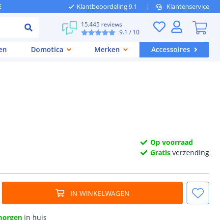
E
Klantbeoordeling 9.1
Klantenservice
15.445 reviews
9.1
/ 10
en
Domotica
Merken
Accessoires
Op voorraad
Gratis
verzending
IN WINKELWAGEN
morgen
in huis