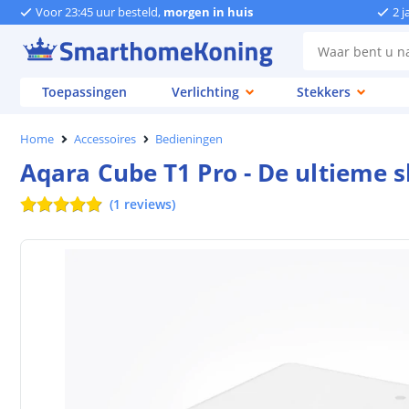
Voor 23:45 uur besteld,
morgen in huis
2 j
Toepassingen
Verlichting
Stekkers
Home
Accessoires
Bedieningen
Aqara Cube T1 Pro - De ultieme 
(
1
reviews
)