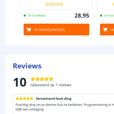
28
,
95
OP VOORRAAD
OP VOO
IN WINKELWAGEN
I
Reviews
10
Gebaseerd op
1
reviews
Ontzettend leuk ding
Prachtig ding om je slimme huis te bedienen. Programmering in 
blijft een uitdaging.