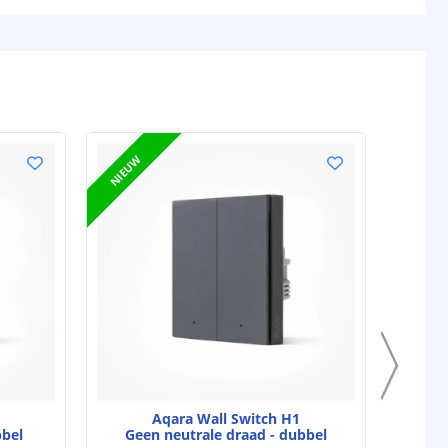
NIEUW
Aqara Wall Switch H1
bbel
Geen neutrale draad - dubbel
Ge