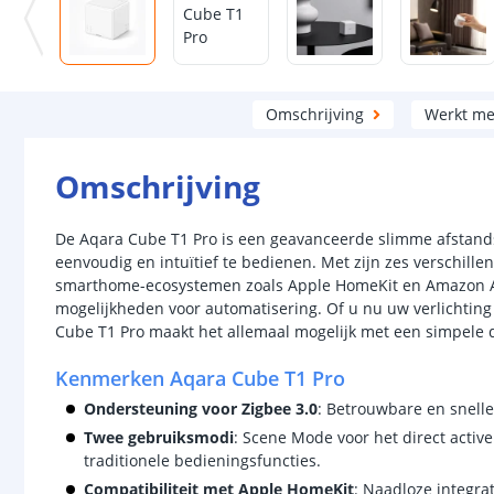
Omschrijving
Werkt me
Omschrijving
De Aqara Cube T1 Pro is een geavanceerde slimme afsta
eenvoudig en intuïtief te bedienen. Met zijn zes verschill
smarthome-ecosystemen zoals Apple HomeKit en Amazon A
mogelijkheden voor automatisering. Of u nu uw verlichting 
Cube T1 Pro maakt het allemaal mogelijk met een simpele d
Kenmerken Aqara Cube T1 Pro
Ondersteuning voor Zigbee 3.0
: Betrouwbare en snell
Twee gebruiksmodi
: Scene Mode voor het direct activ
traditionele bedieningsfuncties.
Compatibiliteit met Apple HomeKit
: Naadloze integra